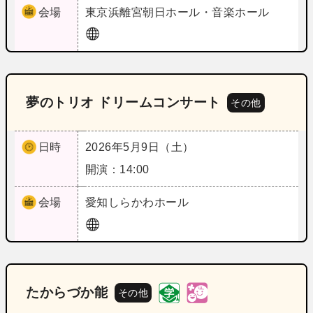
会場
東京
浜離宮朝日ホール・音楽ホール
夢のトリオ ドリームコンサート
その他
日時
2026年5月9日（土）
開演：14:00
会場
愛知
しらかわホール
たからづか能
その他