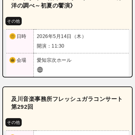
洋の調べ～初夏の饗演》
その他
日時
2026年5月14日（木）
開演：11:30
会場
愛知
宗次ホール
及川音楽事務所フレッシュガラコンサート
第292回
その他