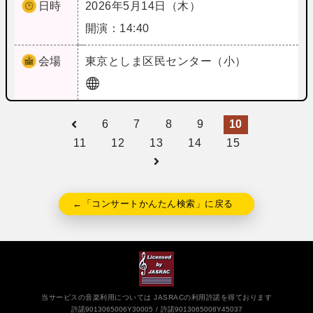
日時
2026年5月14日（木）
開演：14:40
会場
東京
としま区民センター（小）
6
7
8
9
10
11
12
13
14
15
←「コンサートかんたん検索」に戻る
当サービスの音楽利用については JASRACの利用許諾を得ております
許諾9013065006Y30005
許諾9013065008Y45037