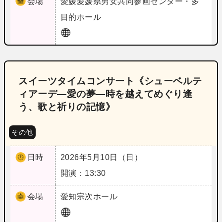
会場
愛媛
愛媛県男女共同参画センター・多
目的ホール
スイーツタイムコンサート《シューベルテ
ィアーデ―愛の夢―時を越えてめぐり逢
う、歌と祈りの記憶》
その他
日時
2026年5月10日（日）
開演：13:30
会場
愛知
宗次ホール