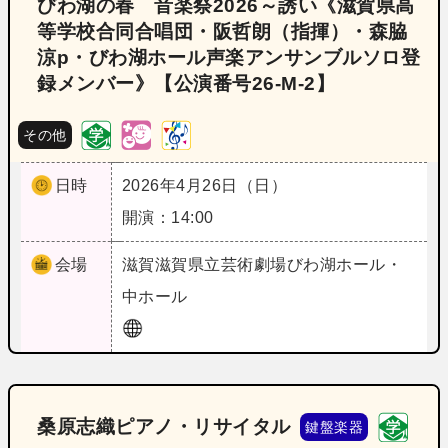
びわ湖の春 音楽祭2026～誘い《滋賀県高
等学校合同合唱団・阪哲朗（指揮）・森脇
涼p・びわ湖ホール声楽アンサンブルソロ登
録メンバー》【公演番号26‐M‐2】
その他
日時
2026年4月26日（日）
開演：14:00
会場
滋賀
滋賀県立芸術劇場びわ湖ホール・
中ホール
桑原志織ピアノ・リサイタル
鍵盤楽器