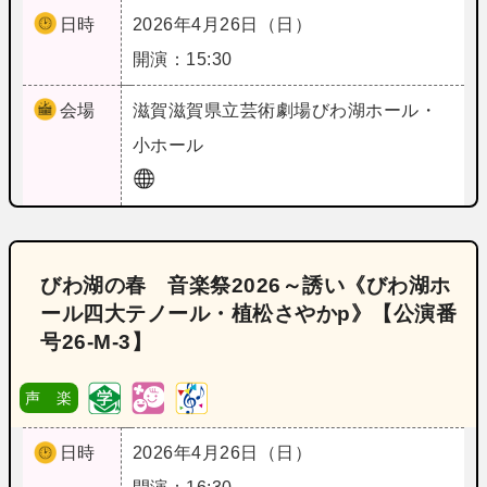
日時
2026年4月26日（日）
開演：15:30
会場
滋賀
滋賀県立芸術劇場びわ湖ホール・
小ホール
びわ湖の春 音楽祭2026～誘い《びわ湖ホ
ール四大テノール・植松さやかp》【公演番
号26‐M‐3】
声 楽
日時
2026年4月26日（日）