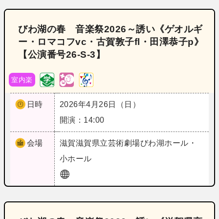
びわ湖の春 音楽祭2026～誘い《ゲオルギ
ー・ロマコフvc・古賀敦子fl・田澤恭子p》
【公演番号26‐S‐3】
室内楽
日時
2026年4月26日（日）
開演：14:00
会場
滋賀
滋賀県立芸術劇場びわ湖ホール・
小ホール