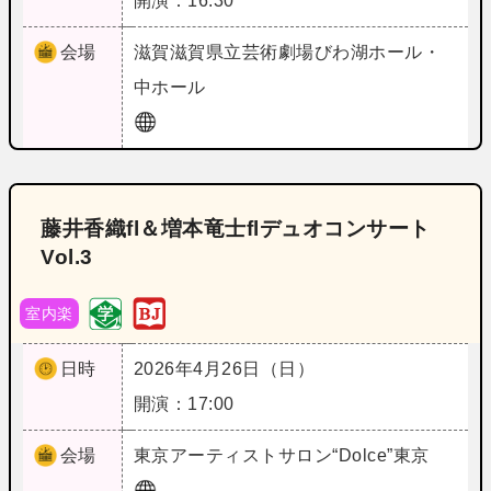
開演：16:30
会場
滋賀
滋賀県立芸術劇場びわ湖ホール・
中ホール
藤井香織fl＆増本竜士flデュオコンサート
Vol.3
室内楽
日時
2026年4月26日（日）
開演：17:00
会場
東京
アーティストサロン“Dolce”東京