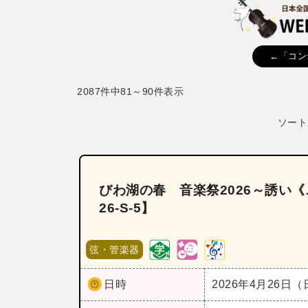
←「コン
2087件中81～90件表示
ソート
びわ湖の春 音楽祭2026～誘い
26‐S‐5】
弦・管楽器
日時
2026年4月26日