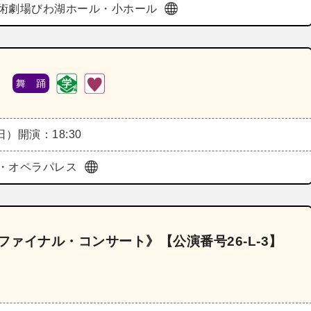
術劇場びわ湖ホール・小ホール
》
舞 踊
（日）
開演：18:30
・オペラパレス
ファイナル・コンサート》【公演番号26‐L‐3】