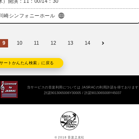
（水）
開演：11：00/14：30
川崎シンフォニーホール
9
10
11
12
13
14
サートかんたん検索」に戻る
当サービスの音楽利用については JASRACの利用許諾を得ております
許諾9013065006Y30005
許諾9013065008Y45037
© 2018 音楽之友社