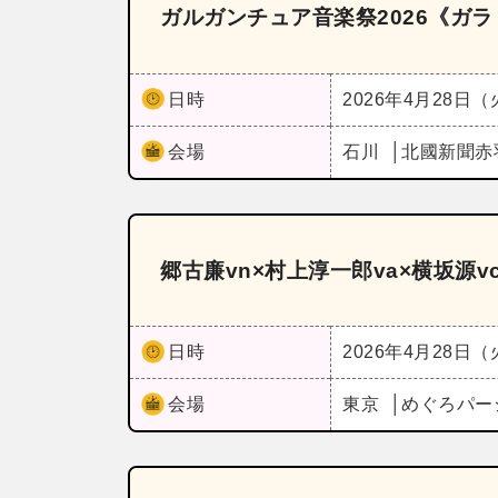
ガルガンチュア音楽祭2026《ガ
日時
2026年4月28日
会場
石川
北國新聞赤
郷古廉vn×村上淳一郎va×横坂源vc～S
日時
2026年4月28日
会場
東京
めぐろパー