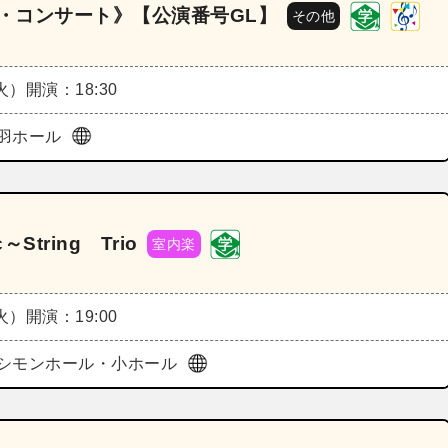
ラ・コンサート》【公演番号GL】
その他
（火）
開演：18:30
羽ホール
tring Trio
室内楽
（火）
開演：19:00
シモンホール・小ホール