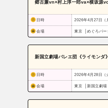
郷古廉vn×村上淳一郎va×横坂源vc～S
日時
2026年4月27日
会場
東京
めぐろパー
新国立劇場バレエ団《ライモンダ
日時
2026年4月28日
会場
東京
新国立劇場