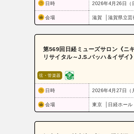
日時
2026年4月26日
会場
滋賀
滋賀県立芸
第569回日経ミューズサロン《ニ
リサイタル～J.S.バッハ＆イザイ
弦・管楽器
日時
2026年4月27日
会場
東京
日経ホー