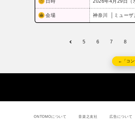
日時
2026年4月29日
会場
神奈川
ミューザ
5
6
7
8
←「コン
ONTOMOについて
音楽之友社
広告について