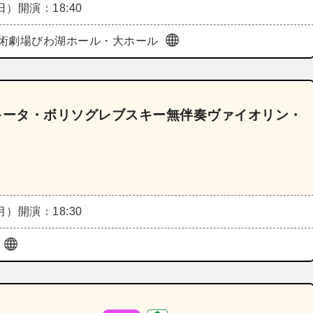
（日）
開演：18:40
術劇場びわ湖ホール・大ホール
キータ・ボリソグレブスキー無伴奏ヴァイオリン・
》
（月）
開演：18:30
ル