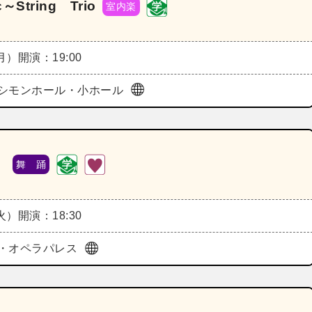
tring Trio
室内楽
（月）
開演：19:00
シモンホール・小ホール
》
舞 踊
（火）
開演：18:30
・オペラパレス