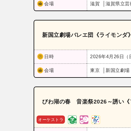
会場
滋賀
滋賀県立芸
新国立劇場バレエ団《ライモンダ
日時
2026年4月26日
会場
東京
新国立劇場
びわ湖の春 音楽祭2026～誘い《
オーケストラ