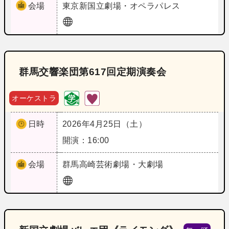
会場
東京
新国立劇場・オペラパレス
群馬交響楽団第617回定期演奏会
オーケストラ
日時
2026年4月25日（土）
開演：16:00
会場
群馬
高崎芸術劇場・大劇場