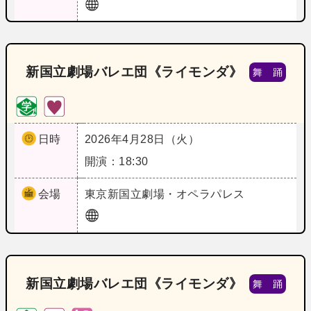
新国立劇場バレエ団《ライモンダ》
舞 踊
日時
2026年4月28日（火）
開演：18:30
会場
東京
新国立劇場・オペラパレス
新国立劇場バレエ団《ライモンダ》
舞 踊