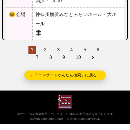
開演：14:00
会場
神奈川
横浜みなとみらいホール・大ホ
ール
1
2
3
4
5
6
7
8
9
10
←「コンサートかんたん検索」に戻る
当サービスの音楽利用については JASRACの利用許諾を得ております
許諾9013065006Y30005
許諾9013065008Y45037