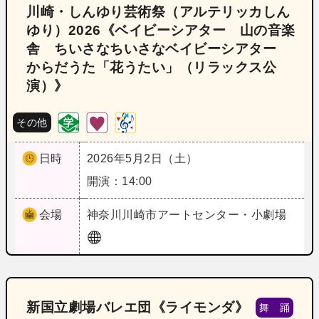
川崎・しんゆり芸術祭（アルテリッカしん
ゆり）2026《ベイビーシアター 山の音楽
舎 ちいさなちいさなベイビーシアター
からだうた「花うたい」（リラックス公
演）》
その他
日時
2026年5月2日（土）
開演：14:00
会場
神奈川
川崎市アートセンター・小劇場
新国立劇場バレエ団《ライモンダ》
舞 踊