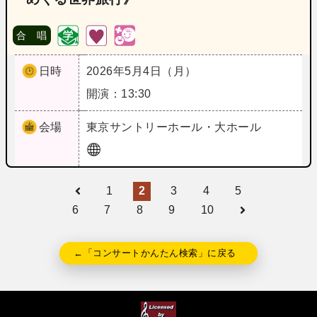
合 唱
日時
2026年5月4日（月）
開演：13:30
会場
東京
サントリーホール・大ホール
1
2
3
4
5
6
7
8
9
10
←「コンサートかんたん検索」に戻る