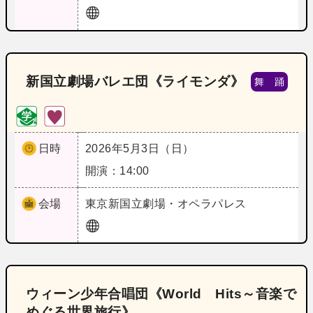
新国立劇場バレエ団《ライモンダ》
舞 踊
日時
2026年5月3日（日）
開演：14:00
会場
東京
新国立劇場・オペラパレス
ウィーン少年合唱団《World Hits～音楽で
めぐる世界旅行》