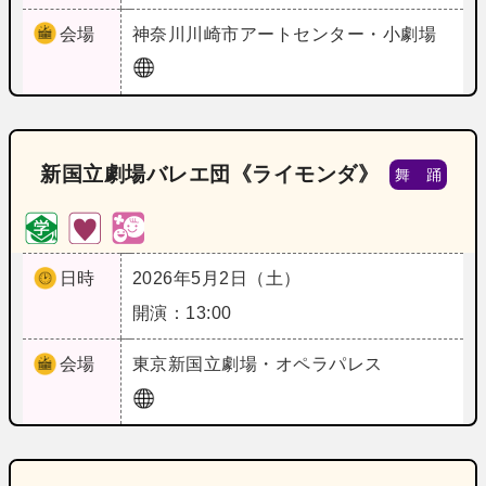
会場
神奈川
川崎市アートセンター・小劇場
新国立劇場バレエ団《ライモンダ》
舞 踊
日時
2026年5月2日（土）
開演：13:00
会場
東京
新国立劇場・オペラパレス