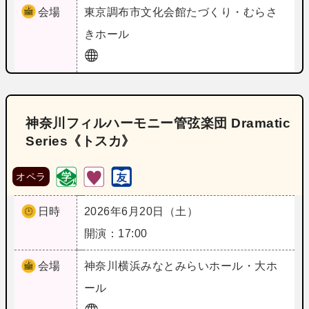
会場
東京
調布市文化会館たづくり・むらさ
きホール
神奈川フィルハーモニー管弦楽団 Dramatic
Series《トスカ》
オペラ
日時
2026年6月20日（土）
開演：17:00
会場
神奈川
横浜みなとみらいホール・大ホ
ール