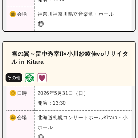
会場
神奈川
神奈川県立音楽堂・ホール
雪の翼～畠中秀幸fl×小川紗綾佳voリサイタ
ル in Kitara
その他
日時
2026年5月31日（日）
開演：13:30
会場
北海道
札幌コンサートホールKitara・小
ホール