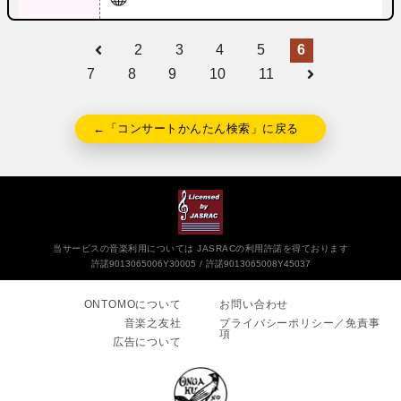
2
3
4
5
6
7
8
9
10
11
←「コンサートかんたん検索」に戻る
当サービスの音楽利用については JASRACの利用許諾を得ております
許諾9013065006Y30005
許諾9013065008Y45037
ONTOMOについて
お問い合わせ
音楽之友社
プライバシーポリシー／免責事
項
広告について