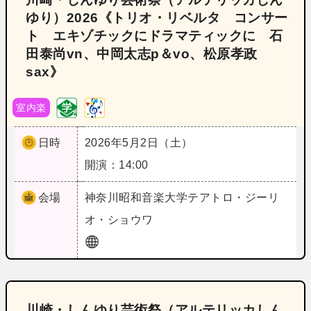
ゆり）2026《トリオ・リベルタ コンサー
ト エキゾチックにドラマティックに 石
田泰尚vn、中岡太志p＆vo、松原孝政
sax》
室内楽
日時
2026年5月2日（土）
開演：14:00
会場
神奈川
昭和音楽大学テアトロ・ジーリ
オ・ショウワ
川崎・しんゆり芸術祭（アルテリッカしん