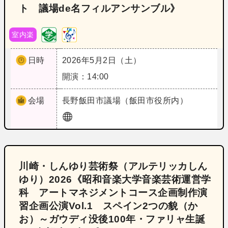
ト 議場de名フィルアンサンブル》
室内楽
日時
2026年5月2日（土）
開演：14:00
会場
長野
飯田市議場（飯田市役所内）
川崎・しんゆり芸術祭（アルテリッカしん
ゆり）2026《昭和音楽大学音楽芸術運営学
科 アートマネジメントコース企画制作演
習企画公演Vol.1 スペイン2つの貌（か
お）～ガウディ没後100年・ファリャ生誕