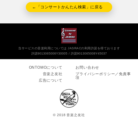
←「コンサートかんたん検索」に戻る
当サービスの音楽利用については JASRACの利用許諾を得ております
許諾9013065006Y30005
許諾9013065008Y45037
ONTOMOについて
お問い合わせ
音楽之友社
プライバシーポリシー／免責事
項
広告について
© 2018 音楽之友社