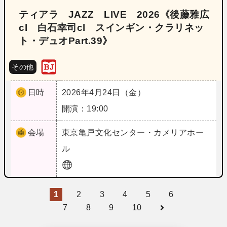
ティアラ JAZZ LIVE 2026《後藤雅広
cl 白石幸司cl スインギン・クラリネッ
ト・デュオPart.39》
その他
日時
2026年4月24日（金）
開演：19:00
会場
東京
亀戸文化センター・カメリアホー
ル
1
2
3
4
5
6
7
8
9
10