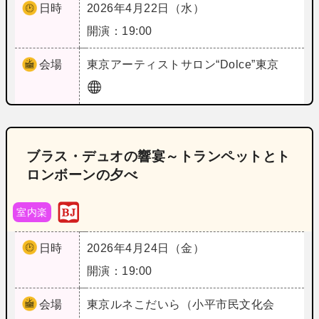
日時
2026年4月22日（水）
開演：19:00
会場
東京
アーティストサロン“Dolce”東京
ブラス・デュオの響宴～トランペットとト
ロンボーンの夕べ
室内楽
日時
2026年4月24日（金）
開演：19:00
会場
東京
ルネこだいら（小平市民文化会