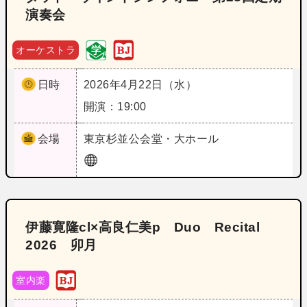
演奏会
オーケストラ
日時
2026年4月22日（水）
開演：19:00
会場
東京
杉並公会堂・大ホール
伊藤寛隆cl×高良仁美p Duo Recital
2026 卯月
室内楽