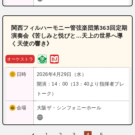
関西フィルハーモニー管弦楽団第363回定期
演奏会《苦しみと悦びと…天上の世界へ導
く天使の響き》
オーケストラ
日時
2026年4月29日（水）
開演：14：00（13：40より指揮者プレ
トーク）
会場
大阪
ザ・シンフォニーホール
1
2
3
4
5