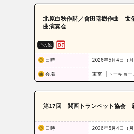
北原白秋作詩／會田瑞樹作曲 世
曲演奏会
その他
日時
2026年5月4日（
会場
東京
トーキョー
第17回 関西トランペット協会 
日時
2026年5月4日（