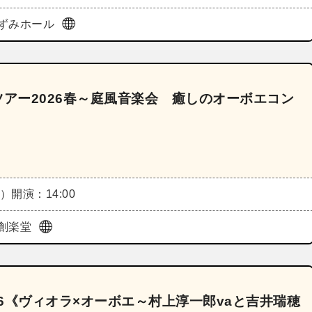
ずみホール
トツアー2026春～庭風音楽会 癒しのオーボエコン
月）
開演：14:00
創楽堂
26《ヴィオラ×オーボエ～村上淳一郎vaと吉井瑞穂