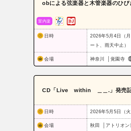
obによる弦楽器と木管楽器のひび
室内楽
日時
2026年5月4日（
ート、雨天中止）
会場
神奈川
覚園寺
CD「Live within ＿＿.」
日時
2026年5月5日（
会場
秋田
アトリオン