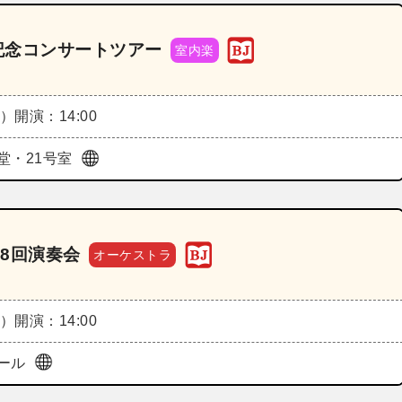
発売記念コンサートツアー
室内楽
月）
開演：14:00
堂・21号室
8回演奏会
オーケストラ
月）
開演：14:00
ール