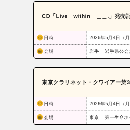
CD「Live within ＿＿.」
日時
2026年5月4日（
会場
岩手
岩手県公会
東京クラリネット・クワイアー第3
日時
2026年5月4日（
会場
東京
第一生命ホ