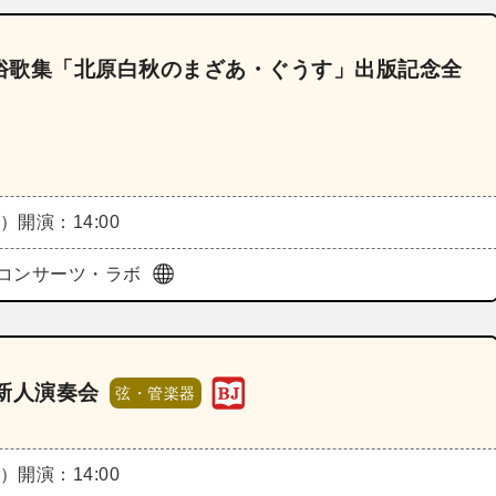
俗歌集「北原白秋のまざあ・ぐうす」出版記念全
月）
開演：14:00
コンサーツ・ラボ
新人演奏会
弦・管楽器
月）
開演：14:00