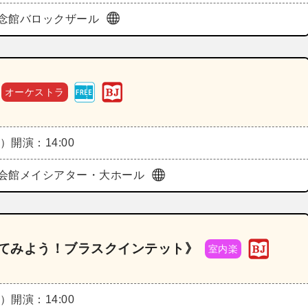
念館バロックザール
オーケストラ
月）
開演：14:00
会館メイシアター・大ホール
いてみよう！ブラスクインテット》
室内楽
月）
開演：14:00