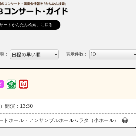
サートかんたん検索」に戻る
順：
表示件数：
楽
月）
開演：13:30
ートホール・アンサンブルホールムラタ（小ホール）