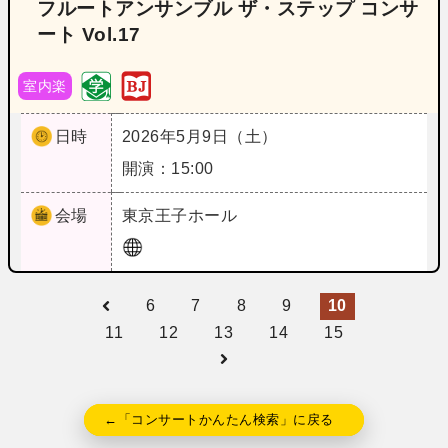
フルートアンサンブル ザ・ステップ コンサ
ート Vol.17
室内楽
日時
2026年5月9日（土）
開演：15:00
会場
東京
王子ホール
6
7
8
9
10
11
12
13
14
15
←「コンサートかんたん検索」に戻る