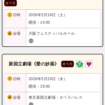
オペラ
日時
2026年5月16日（土）
開演：14:00
会場
大阪
フェスティバルホール
新国立劇場《愛の妙薬》
オペラ
日時
2026年5月20日（水）
開演：19:00
会場
東京
新国立劇場・オペラパレス