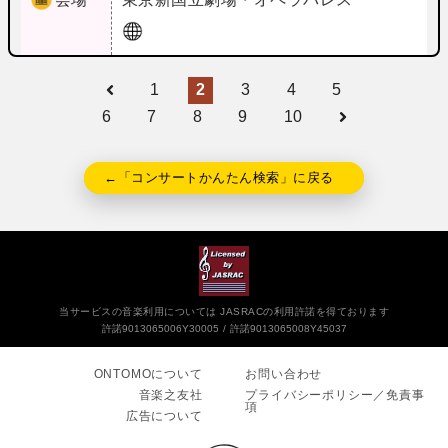
1
2
3
4
5
6
7
8
9
10
←「コンサートかんたん検索」に戻る
当サービスの音楽利用については JASRACの利用許諾を得ております
許諾9013065006Y30005
許諾9013065008Y45037
ONTOMOについて
お問い合わせ
音楽之友社
プライバシーポリシー／免責事
項
広告について