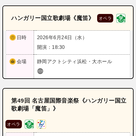
ハンガリー国立歌劇場《魔笛》
オペラ
日時
2026年6月24日（水）
開演：18:30
会場
静岡
アクトシティ浜松・大ホール
第49回 名古屋国際音楽祭《ハンガリー国立
歌劇場「魔笛」》
オペラ