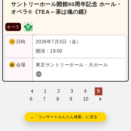
サントリーホール開館40周年記念 ホール・
オペラ®《TEA～茶は魂の鏡》
オペラ
日時
2026年7月3日（金）
開演：19:00
会場
東京
サントリーホール・大ホール
1
2
3
4
5
6
7
8
9
10
←「コンサートかんたん検索」に戻る