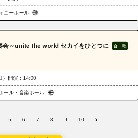
ォニーホール
演奏会～unite the world セカイをひとつに
合 唱
（日）
開演：14:00
ホール・音楽ホール
5
6
7
8
9
10