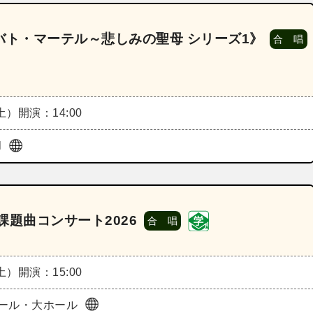
ーバト・マーテル～悲しみの聖母 シリーズ1》
合 唱
（土）
開演：14:00
l
題曲コンサート2026
合 唱
（土）
開演：15:00
ール・大ホール