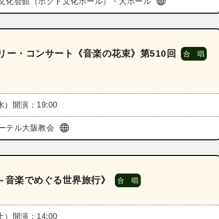
文化会館（ホクト文化ホール）・大ホール
リー・コンサート《音楽の花束》第510回
合 唱
（水）
開演：19:00
ーテル大阪教会
ts～音楽でめぐる世界旅行》
合 唱
（土）
開演：14:00