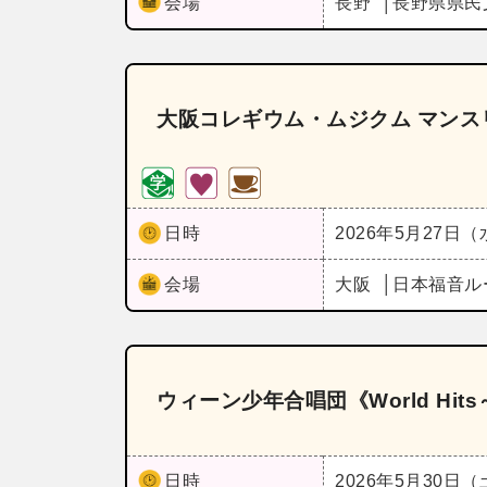
会場
長野
長野県県民
大阪コレギウム・ムジクム マンス
日時
2026年5月27日
会場
大阪
日本福音ル
ウィーン少年合唱団《World Hi
日時
2026年5月30日