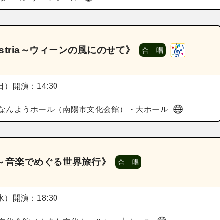
ustria～ウィーンの風にのせて》
合 唱
（日）
開演：14:30
なんようホール（南陽市文化会館）・大ホール
ts～音楽でめぐる世界旅行》
合 唱
（水）
開演：18:30