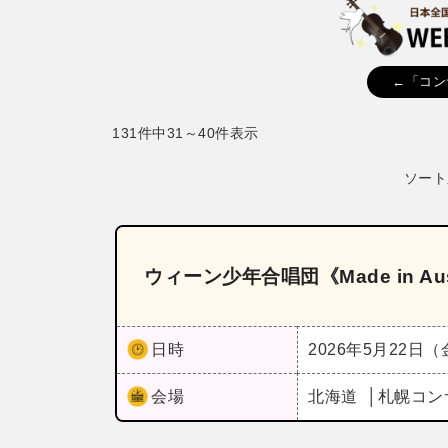
←「コン
131件中31～40件表示
ソート
ウィーン少年合唱団《Made in A
日時
2026年5月22日
会場
北海道
札幌コン