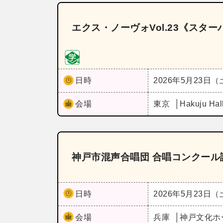
エクス・ノーヴォVol.23《スタ
日時
2026年5月23日
会場
東京
Hakuju Hal
神戸市混声合唱団 合唱コンクール課
日時
2026年5月23日
会場
兵庫
神戸文化ホ