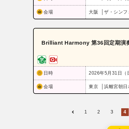
会場
大阪
ザ・シンフ
Brilliant Harmony 第36回定期
日時
2026年5月31日
会場
東京
浜離宮朝日
1
2
3
4