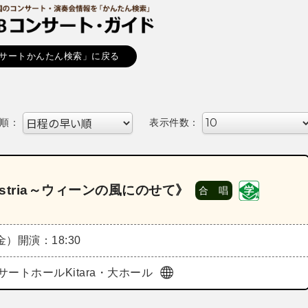
サートかんたん検索」に戻る
順：
表示件数：
ustria～ウィーンの風にのせて》
合 唱
（金）
開演：18:30
サートホールKitara・大ホール