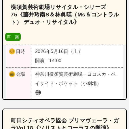
横須賀芸術劇場リサイタル・シリーズ
75《藤井玲南S＆林眞暎（Ms＆コントラル
ト） デュオ・リサイタル》
声 楽
日時
2026年5月16日（土）
開演：14:00
会場
神奈川
横須賀芸術劇場・ヨコスカ・ベ
イサイド・ポケット（小劇場）
町田シティオペラ協会 プリマヴェーラ・ガ
ラVol.18《ソリストとコーラスの響演》