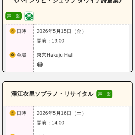
《ハインリヒ・シュッツ ダヴィデ詩篇集》
声 楽
日時
2026年5月15日（金）
開演：19:00
会場
東京
Hakuju Hall
澤江衣里ソプラノ・リサイタル
声 楽
日時
2026年5月16日（土）
開演：14:00