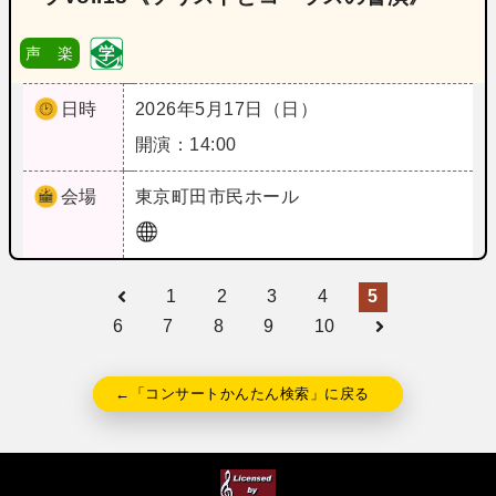
声 楽
日時
2026年5月17日（日）
開演：14:00
会場
東京
町田市民ホール
1
2
3
4
5
6
7
8
9
10
←「コンサートかんたん検索」に戻る