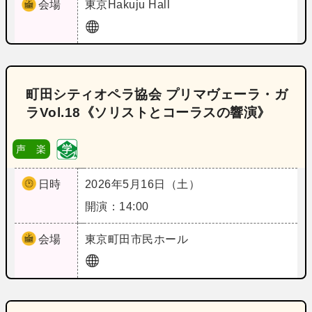
会場
東京
Hakuju Hall
町田シティオペラ協会 プリマヴェーラ・ガ
ラVol.18《ソリストとコーラスの響演》
声 楽
日時
2026年5月16日（土）
開演：14:00
会場
東京
町田市民ホール