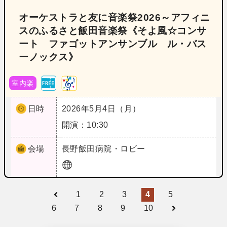
オーケストラと友に音楽祭2026～アフィニ
スのふるさと飯田音楽祭《そよ風☆コンサ
ート ファゴットアンサンブル ル・バス
ーノックス》
室内楽
日時
2026年5月4日（月）
開演：10:30
会場
長野
飯田病院・ロビー
1
2
3
4
5
6
7
8
9
10