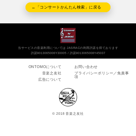
←「コンサートかんたん検索」に戻る
当サービスの音楽利用については JASRACの利用許諾を得ております
許諾9013065006Y30005
許諾9013065008Y45037
ONTOMOについて
お問い合わせ
音楽之友社
プライバシーポリシー／免責事
項
広告について
© 2018 音楽之友社