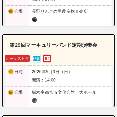
会場
長野
りんごの里農産物直売所
第29回マーキュリーバンド定期演奏会
オーケストラ
日時
2026年5月3日（日）
開演：14:00
会場
栃木
宇都宮市文化会館・大ホール