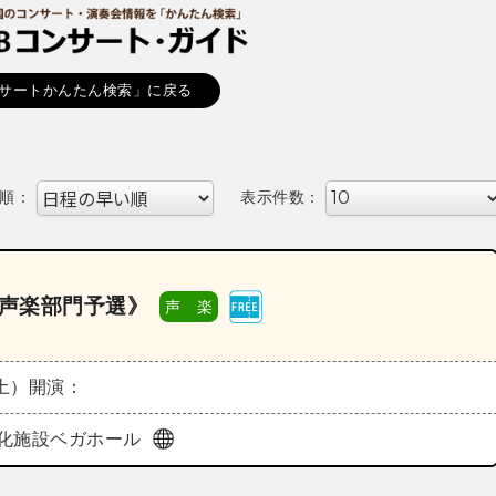
サートかんたん検索」に戻る
順：
表示件数：
《声楽部門予選》
声 楽
（土）
開演：
化施設ベガホール