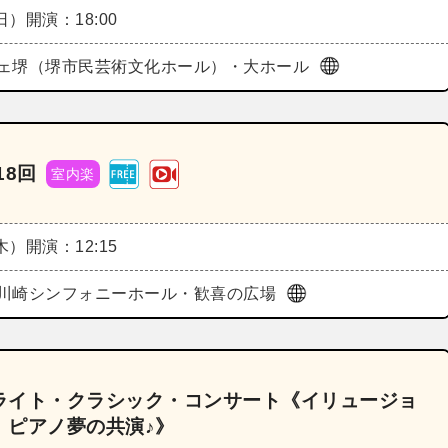
（日）
開演：18:00
ェ堺（堺市民芸術文化ホール）・大ホール
18回
室内楽
（木）
開演：12:15
川崎シンフォニーホール・歓喜の広場
ライト・クラシック・コンサート《イリュージョ
、ピアノ夢の共演♪》