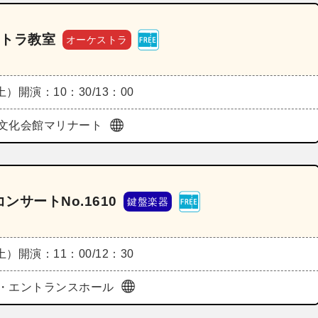
ストラ教室
オーケストラ
（土）
開演：10：30/13：00
文化会館マリナート
サートNo.1610
鍵盤楽器
（土）
開演：11：00/12：30
・エントランスホール