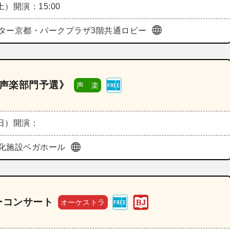
（土）
開演：15:00
ター京都・パークプラザ3階共通ロビー
《声楽部門予選》
声 楽
（日）
開演：
化施設ベガホール
ーコンサート
オーケストラ