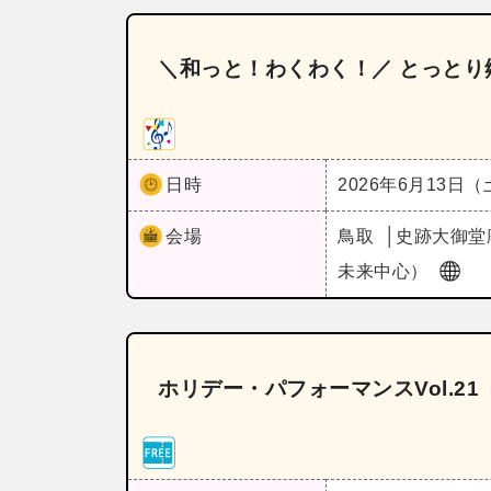
＼和っと！わくわく！／ とっとり
日時
2026年6月13日
会場
鳥取
史跡大御堂
未来中心）
ホリデー・パフォーマンスVol.