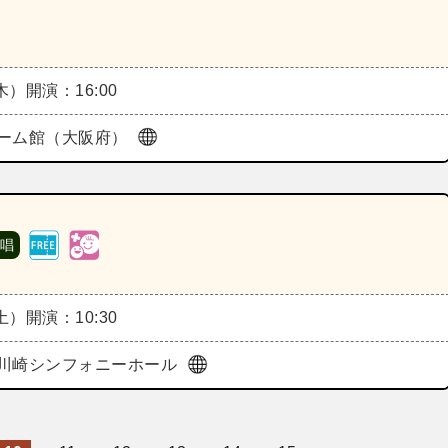
（木）
開演：16:00
ーム館（大阪府）
 唱
（土）
開演：10:30
川崎シンフォニーホール