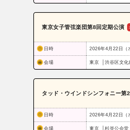
東京女子管弦楽団第8回定期公演
日時
2026年4月22日
会場
東京
渋谷区文化
タッド・ウインドシンフォニー第2
日時
2026年4月22日
会場
東京
杉並公会堂