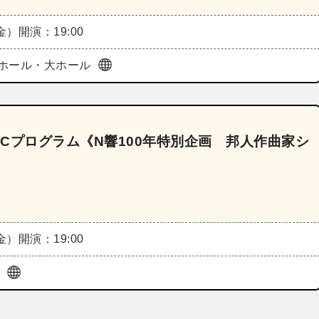
（金）
開演：19:00
ホール・大ホール
演Cプログラム《N響100年特別企画 邦人作曲家シ
（金）
開演：19:00
ル