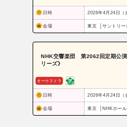
日時
2026年4月24日
会場
東京
サントリー
NHK交響楽団 第2062回定期公
リーズ》
オーケストラ
日時
2026年4月24日
会場
東京
NHKホー