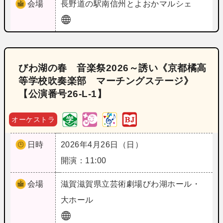
会場
長野
道の駅南信州とよおかマルシェ
びわ湖の春 音楽祭2026～誘い《京都橘高
等学校吹奏楽部 マーチングステージ》
【公演番号26‐L‐1】
オーケストラ
日時
2026年4月26日（日）
開演：11:00
会場
滋賀
滋賀県立芸術劇場びわ湖ホール・
大ホール