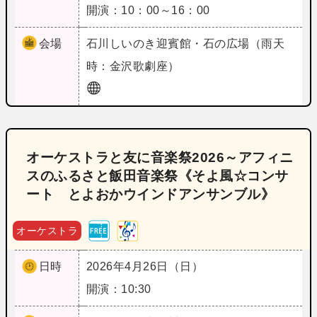
開演：10：00～16：00
会場
石川
しいのき迎賓館・石の広場（雨天
時：金沢歌劇座）
オーケストラと友に音楽祭2026～アフィニ
スのふるさと飯田音楽祭《そよ風☆コンサ
ート とよおかウインドアンサンブル》
オーケストラ
日時
2026年4月26日（日）
開演：10:30