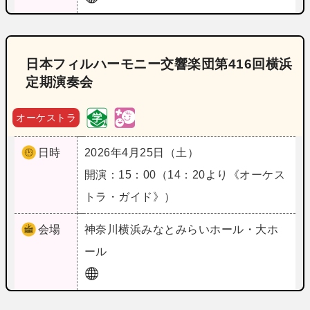
日本フィルハーモニー交響楽団第416回横浜
定期演奏会
オーケストラ
日時
2026年4月25日（土）
開演：15：00（14：20より《オーケス
トラ・ガイド》）
会場
神奈川
横浜みなとみらいホール・大ホ
ール