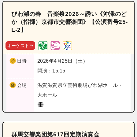
びわ湖の春 音楽祭2026～誘い《沖澤のど
か（指揮）京都市交響楽団》【公演番号25‐
L‐2】
オーケストラ
日時
2026年4月25日（土）
開演：15:15
会場
滋賀
滋賀県立芸術劇場びわ湖ホール・
大ホール
群馬交響楽団第617回定期演奏会