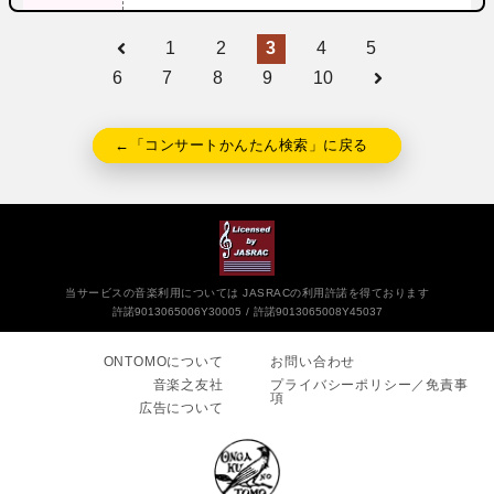
1
2
3
4
5
6
7
8
9
10
←「コンサートかんたん検索」に戻る
当サービスの音楽利用については JASRACの利用許諾を得ております
許諾9013065006Y30005
許諾9013065008Y45037
ONTOMOについて
お問い合わせ
音楽之友社
プライバシーポリシー／免責事
項
広告について