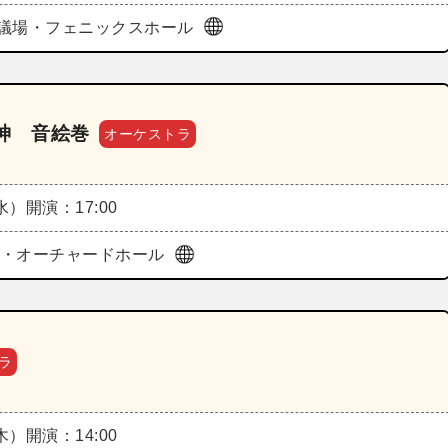
議場・フェニックスホール
神 音絵巻
オーケストラ
（水）
開演：17:00
ura・オーチャードホール
ラ
（木）
開演：14:00