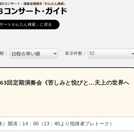
サートかんたん検索」に戻る
順：
表示件数：
63回定期演奏会《苦しみと悦びと…天上の世界へ
（水）
開演：14：00（13：40より指揮者プレトーク）