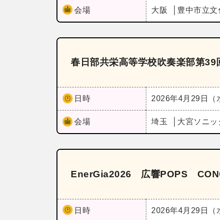
会場
大阪
豊中市立文
春日部共栄高等学校吹奏楽部第39
日時
2026年4月29日
会場
埼玉
大宮ソニッ
EnerGia2026 広響POPS CON
日時
2026年4月29日