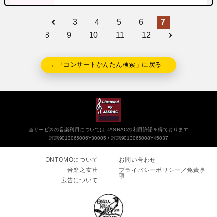
3
4
5
6
7
8
9
10
11
12
←「コンサートかんたん検索」に戻る
当サービスの音楽利用については JASRACの利用許諾を得ております
許諾9013065006Y30005
許諾9013065008Y45037
ONTOMOについて
お問い合わせ
音楽之友社
プライバシーポリシー／免責事
項
広告について