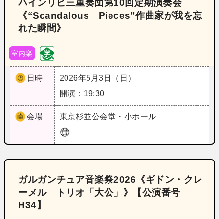
ハインリヒ三重奏団第10回定期演奏会
《“Scandalous Pieces”作曲家が我を忘
れた瞬間》
室内楽
日時
2026年5月3日（日）
開演：19:30
会場
東京
杉並公会堂・小ホール
ガルガンチュア音楽祭2026《ギドン・クレ
ーメル トリオ「大公」》【公演番号
H34】