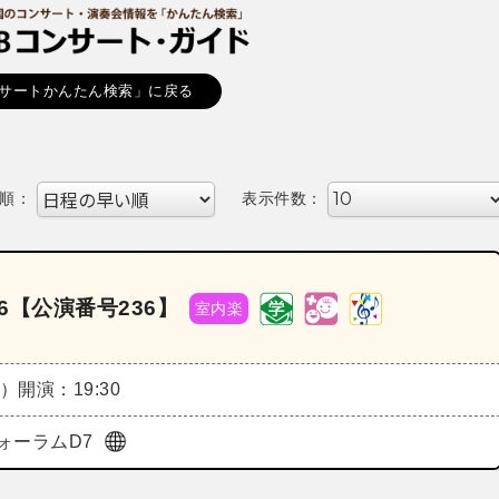
サートかんたん検索」に戻る
順：
表示件数：
6【公演番号236】
室内楽
月）
開演：19:30
ォーラムD7