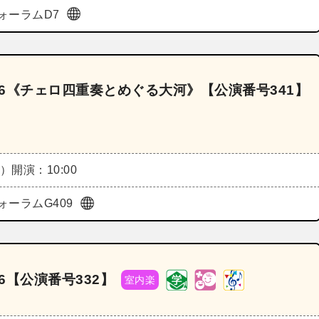
ォーラムD7
26《チェロ四重奏とめぐる大河》【公演番号341】
火）
開演：10:00
ォーラムG409
6【公演番号332】
室内楽