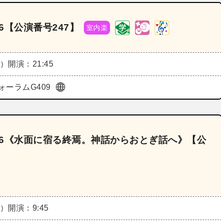
6【公演番号247】
室内楽
月）
開演：21:45
ォーラムG409
026《水面に宿る終焉。神話からおとぎ話へ》【公
月）
開演：9:45