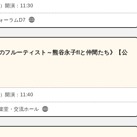
火）
開演：11:30
ォーラムD7
跡のフルーティスト～熊谷永子flと仲間たち》【公
火）
開演：11:40
楽堂・交流ホール