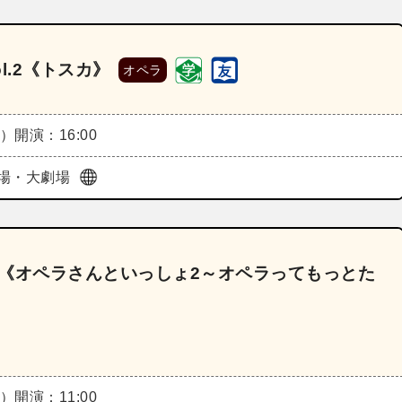
l.2《トスカ》
オペラ
土）
開演：16:00
場・大劇場
.9《オペラさんといっしょ2～オペラってもっとた
日）
開演：11:00