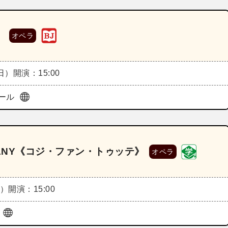
》
オペラ
（日）
開演：15:00
ール
OMPANY《コジ・ファン・トゥッテ》
オペラ
土）
開演：15:00
亭