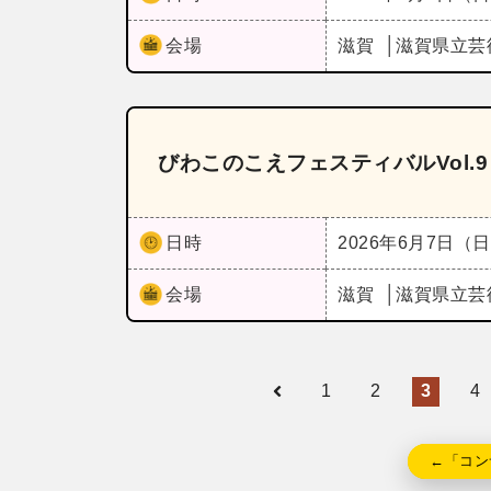
会場
滋賀
滋賀県立芸
びわこのこえフェスティバルVol.9《Wi
日時
2026年6月7日（
会場
滋賀
滋賀県立芸
1
2
3
4
←「コン