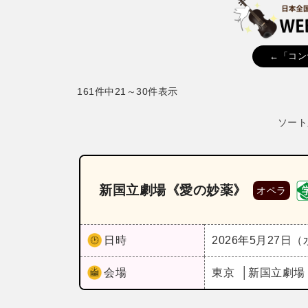
←「コン
161件中21～30件表示
ソート
新国立劇場《愛の妙薬》
オペラ
日時
2026年5月27日
会場
東京
新国立劇場