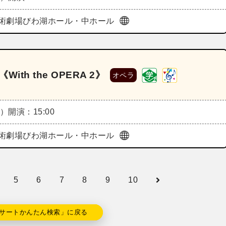
術劇場びわ湖ホール・中ホール
th the OPERA 2》
オペラ
日）
開演：15:00
術劇場びわ湖ホール・中ホール
5
6
7
8
9
10
サートかんたん検索」に戻る