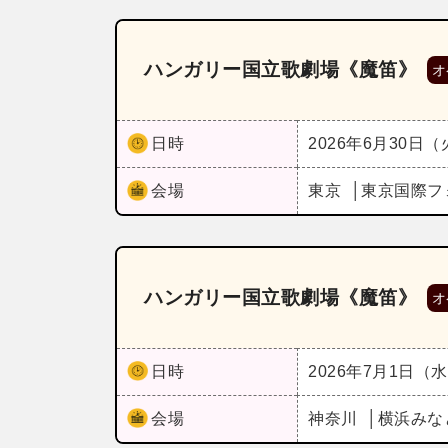
ハンガリー国立歌劇場《魔笛》
オ
日時
2026年6月30日
会場
東京
東京国際フ
ハンガリー国立歌劇場《魔笛》
オ
日時
2026年7月1日（
会場
神奈川
横浜みな