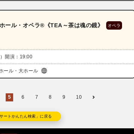
 ホール・オペラ®《TEA～茶は魂の鏡》
オペラ
金）
開演：19:00
ホール・大ホール
5
6
7
8
9
10
サートかんたん検索」に戻る