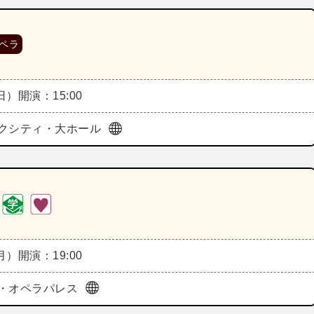
ペラ
（日）
開演：15:00
クシティ・大ホール
（月）
開演：19:00
・オペラパレス