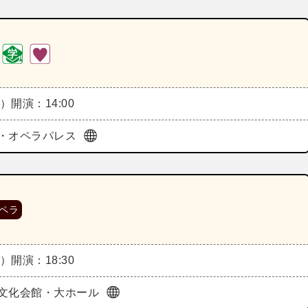
木）
開演：14:00
・オペラパレス
ペラ
木）
開演：18:30
文化会館・大ホール