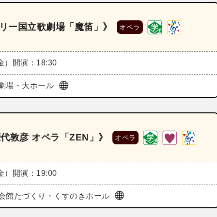
ガリー国立歌劇場「魔笛」》
オペラ
（金）
開演：18:30
劇場・大ホール
権代敦彦 オペラ「ZEN」》
オペラ
（金）
開演：19:00
会館たづくり・くすのきホール