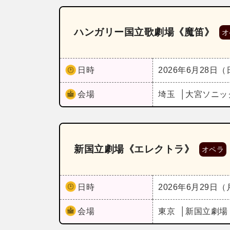
ハンガリー国立歌劇場《魔笛》
オ
日時
2026年6月28日
会場
埼玉
大宮ソニッ
新国立劇場《エレクトラ》
オペラ
日時
2026年6月29日
会場
東京
新国立劇場