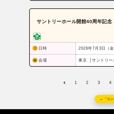
サントリーホール開館40周年記念
日時
2026年7月3日（
会場
東京
サントリー
1
2
3
4
←「コン