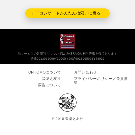
←「コンサートかんたん検索」に戻る
当サービスの音楽利用については JASRACの利用許諾を得ております
許諾9013065006Y30005
許諾9013065008Y45037
ONTOMOについて
お問い合わせ
音楽之友社
プライバシーポリシー／免責事
項
広告について
© 2018 音楽之友社