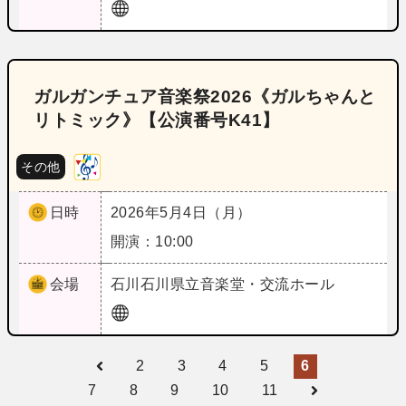
ガルガンチュア音楽祭2026《ガルちゃんと
リトミック》【公演番号K41】
その他
日時
2026年5月4日（月）
開演：10:00
会場
石川
石川県立音楽堂・交流ホール
2
3
4
5
6
7
8
9
10
11