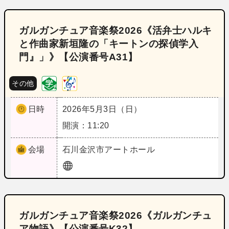
ガルガンチュア音楽祭2026《活弁士ハルキ
と作曲家新垣隆の「キートンの探偵学入
門』」》【公演番号A31】
その他
日時
2026年5月3日（日）
開演：11:20
会場
石川
金沢市アートホール
ガルガンチュア音楽祭2026《ガルガンチュ
ア物語》【公演番号K32】