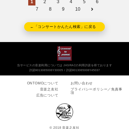
1
2
3
4
5
6
7
8
9
10
←「コンサートかんたん検索」に戻る
当サービスの音楽利用については JASRACの利用許諾を得ております
許諾9013065006Y30005
許諾9013065008Y45037
ONTOMOについて
お問い合わせ
音楽之友社
プライバシーポリシー／免責事
項
広告について
© 2018 音楽之友社