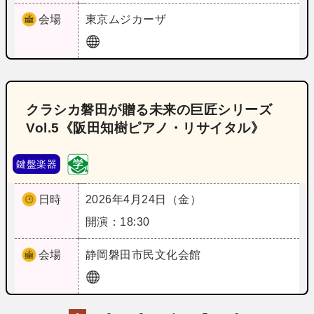
会場
東京
ムジカーザ
クラシカ磐田が贈る未来の巨匠シリーズ
Vol.5《阪田知樹ピアノ・リサイタル》
鍵盤楽器
日時
2026年4月24日（金）
開演：18:30
会場
静岡
磐田市民文化会館