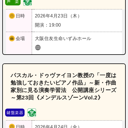
声 楽
日時
2026年4月23日（木）
開演：19:00
会場
大阪
住友生命いずみホール
パスカル・ドゥヴァイヨン教授の「一度は
勉強しておきたいピアノ作品」～新・作曲
家別に見る演奏学習法 公開講座シリーズ
～第23回《メンデルスゾーンVol.2》
鍵盤楽器
日時
2026年4月24日（金）