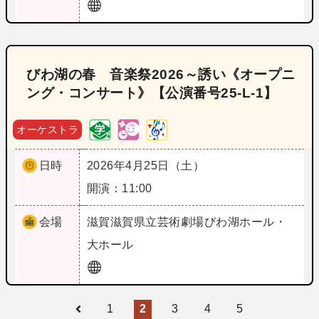
びわ湖の春 音楽祭2026～誘い《オープニ
ング・コンサート》【公演番号25‐L‐1】
オーケストラ
日時
2026年4月25日（土）
開演：11:00
会場
滋賀
滋賀県立芸術劇場びわ湖ホール・
大ホール
1
2
3
4
5