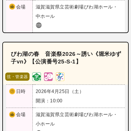
会場
滋賀
滋賀県立芸術劇場びわ湖ホール・
中ホール
びわ湖の春 音楽祭2026～誘い《堀米ゆず
子vn》【公演番号25‐S‐1】
弦・管楽器
日時
2026年4月25日（土）
開演：10:00
会場
滋賀
滋賀県立芸術劇場びわ湖ホール・
小ホール