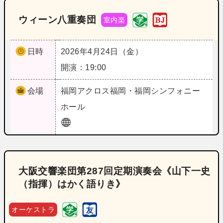
ウィーン八重奏団
室内楽
日時
2026年4月24日（金）
開演：19:00
会場
福岡
アクロス福岡・福岡シンフォニー
ホール
大阪交響楽団第287回定期演奏会《山下一史
（指揮）はかく語りき》
オーケストラ