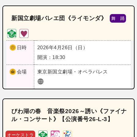
新国立劇場バレエ団《ライモンダ》
舞 踊
日時
2026年4月26日（日）
開演：18:30
会場
東京
新国立劇場・オペラパレス
びわ湖の春 音楽祭2026～誘い《ファイナ
ル・コンサート》【公演番号26‐L‐3】
オーケストラ