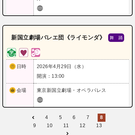
新国立劇場バレエ団《ライモンダ》
舞 踊
日時
2026年4月29日（水）
開演：13:00
会場
東京
新国立劇場・オペラパレス
4
5
6
7
8
9
10
11
12
13