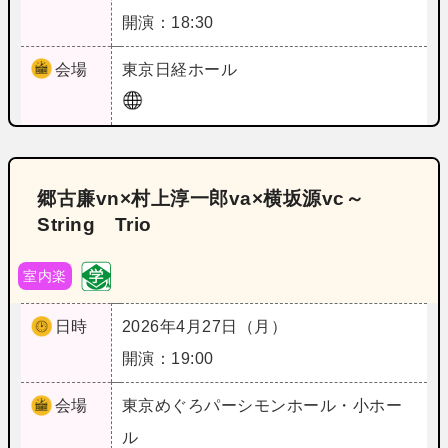
開演：18:30
会場
東京
日経ホール
郷古廉vn×村上淳一郎va×横坂源vc～
String Trio
室内楽
日時
2026年4月27日（月）
開演：19:00
会場
東京
めぐろパーシモンホール・小ホー
ル