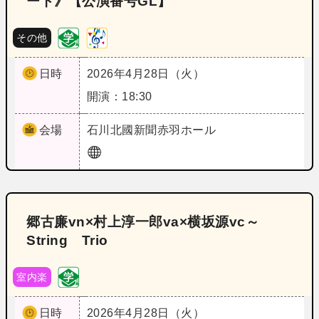
ート》【公演番号GL】
その他
日時
2026年4月28日（火）
開演：18:30
会場
石川
北國新聞赤羽ホール
郷古廉vn×村上淳一郎va×横坂源vc～
String Trio
室内楽
日時
2026年4月28日（火）