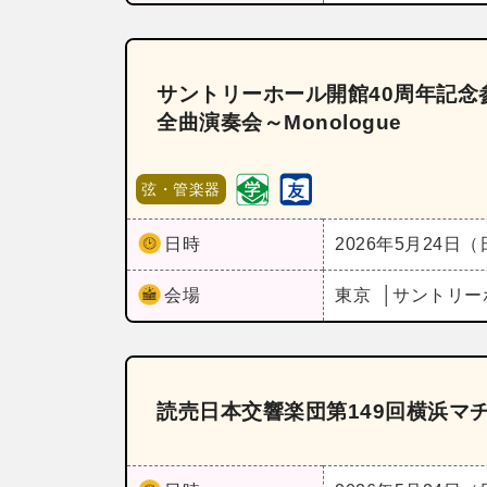
サントリーホール開館40周年記念
全曲演奏会～Monologue
弦・管楽器
日時
2026年5月24日
会場
東京
サントリー
読売日本交響楽団第149回横浜マ