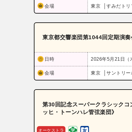
会場
東京
すみだトリ
東京都交響楽団第1044回定期演
日時
2026年5月21日
会場
東京
サントリー
第30回記念スーパークラシック
ッヒ・トーンハレ管弦楽団》
オーケストラ