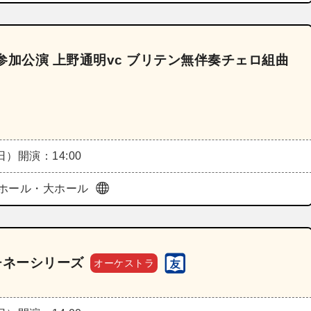
参加公演 上野通明vc ブリテン無伴奏チェロ組曲
（日）
開演：14:00
ホール・大ホール
チネーシリーズ
オーケストラ