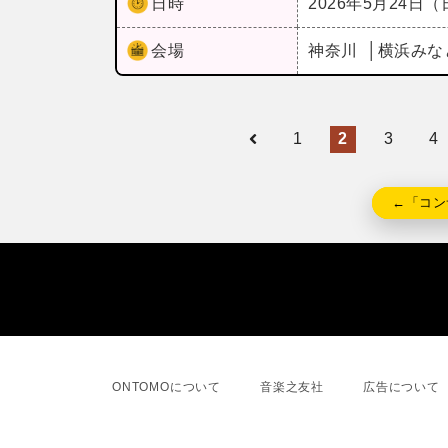
日時
2026年5月24日
会場
神奈川
横浜みな
1
2
3
4
←「コン
ONTOMOについて
音楽之友社
広告について