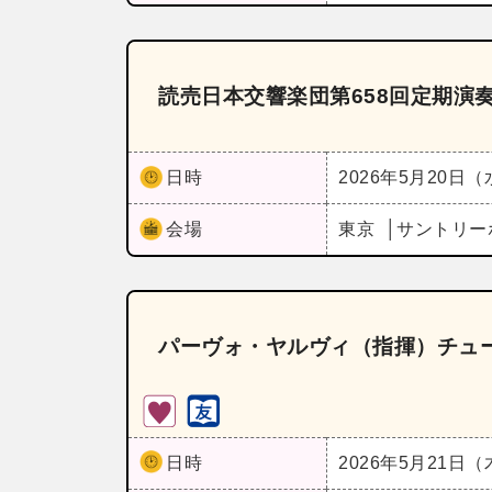
読売日本交響楽団第658回定期演
日時
2026年5月20日
会場
東京
サントリー
パーヴォ・ヤルヴィ（指揮）チュ
日時
2026年5月21日