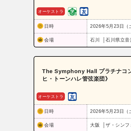
オーケストラ
日時
2026年5月23日
会場
石川
石川県立音
The Symphony Hall プラ
ヒ・トーンハレ管弦楽団》
オーケストラ
日時
2026年5月23日
会場
大阪
ザ・シンフ