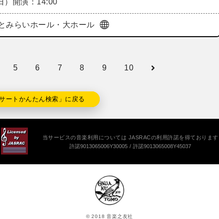
（日）
開演：14:00
とみらいホール・大ホール
5
6
7
8
9
10
サートかんたん検索」に戻る
当サービスの音楽利用については JASRACの利用許諾を得ております
許諾9013065006Y30005
許諾9013065008Y45037
© 2018 音楽之友社