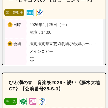
ー・ロマコフvc》【ロビーコンサート】
弦・管楽器
日時
2026年4月25日（土）
開演：14:00
会場
滋賀
滋賀県立芸術劇場びわ湖ホール・
メインロビー
びわ湖の春 音楽祭2026～誘い《藤木大地
CT》【公演番号25‐S‐3】
声 楽