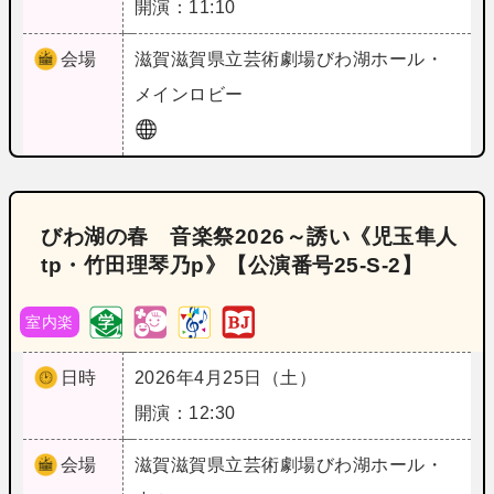
開演：11:10
会場
滋賀
滋賀県立芸術劇場びわ湖ホール・
メインロビー
びわ湖の春 音楽祭2026～誘い《児玉隼人
tp・竹田理琴乃p》【公演番号25‐S‐2】
室内楽
日時
2026年4月25日（土）
開演：12:30
会場
滋賀
滋賀県立芸術劇場びわ湖ホール・