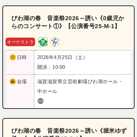
びわ湖の春 音楽祭2026～誘い《0歳児か
らのコンサート①》【公演番号25‐M‐1】
オーケストラ
日時
2026年4月25日（土）
開演：10:00
会場
滋賀
滋賀県立芸術劇場びわ湖ホール・
中ホール
びわ湖の春 音楽祭2026～誘い《堀米ゆず