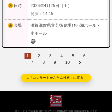
日時
2026年4月25日（土）
開演：14:15
会場
滋賀
滋賀県立芸術劇場びわ湖ホール・
小ホール
1
2
3
4
5
6
7
8
9
10
←「コンサートかんたん検索」に戻る
当サービスの音楽利用については JASRACの利用許諾を得ております