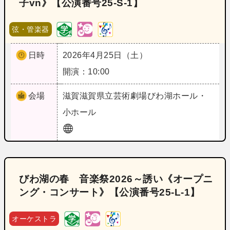
子vn》【公演番号25‐S‐1】
弦・管楽器
日時
2026年4月25日（土）
開演：10:00
会場
滋賀
滋賀県立芸術劇場びわ湖ホール・
小ホール
びわ湖の春 音楽祭2026～誘い《オープニ
ング・コンサート》【公演番号25‐L‐1】
オーケストラ