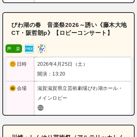
びわ湖の春 音楽祭2026～誘い《藤木大地
CT・阪哲朗p》【ロビーコンサート】
声 楽
日時
2026年4月25日（土）
開演：13:20
会場
滋賀
滋賀県立芸術劇場びわ湖ホール・
メインロビー