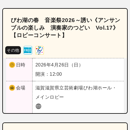
びわ湖の春 音楽祭2026～誘い《アンサン
ブルの楽しみ 演奏家のつどい Vol.17》
【ロビーコンサート】
その他
日時
2026年4月26日（日）
開演：12:00
会場
滋賀
滋賀県立芸術劇場びわ湖ホール・
メインロビー