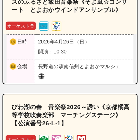
スのふるさと飯田音楽祭《そよ風☆コンサ
ート とよおかウインドアンサンブル》
オーケストラ
日時
2026年4月26日（日）
開演：10:30
会場
長野
道の駅南信州とよおかマルシェ
びわ湖の春 音楽祭2026～誘い《京都橘高
等学校吹奏楽部 マーチングステージ》
【公演番号26‐L‐1】
オーケストラ