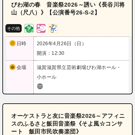
びわ湖の春 音楽祭2026～誘い《長谷川将
山（尺八）》【公演番号26‐S‐2】
その他
日時
2026年4月26日（日）
開演：12:30
会場
滋賀
滋賀県立芸術劇場びわ湖ホール・
小ホール
オーケストラと友に音楽祭2026～アフィニ
スのふるさと飯田音楽祭《そよ風☆コンサ
ート 飯田市民吹奏楽団》