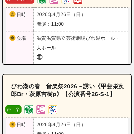
日時
2026年4月26日（日）
開演：11:00
会場
滋賀
滋賀県立芸術劇場びわ湖ホール・
大ホール
びわ湖の春 音楽祭2026～誘い《甲斐栄次
郎Br・萩原吉樹p》【公演番号26‐S‐1】
声 楽
日時
2026年4月26日（日）