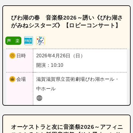
びわ湖の春 音楽祭2026～誘い《びわ湖さ
がみねシスターズ》【ロビーコンサート】
声 楽
日時
2026年4月26日（日）
開演：10:10
会場
滋賀
滋賀県立芸術劇場びわ湖ホール・
中ホール
オーケストラと友に音楽祭2026～アフィニ