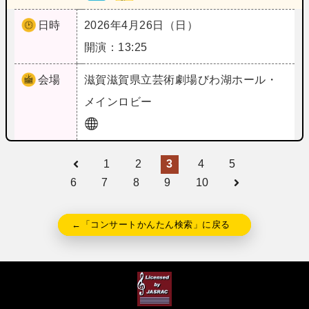
日時
2026年4月26日（日）
開演：13:25
会場
滋賀
滋賀県立芸術劇場びわ湖ホール・
メインロビー
1
2
3
4
5
6
7
8
9
10
←「コンサートかんたん検索」に戻る