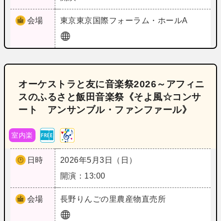
会場
東京
東京国際フォーラム・ホールA
オーケストラと友に音楽祭2026～アフィニ
スのふるさと飯田音楽祭《そよ風☆コンサ
ート アンサンブル・ファンファール》
室内楽
日時
2026年5月3日（日）
開演：13:00
会場
長野
りんごの里農産物直売所