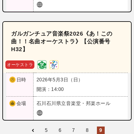
ガルガンチュア音楽祭2026《あ！この
曲！！名曲オーケストラ》【公演番号
H32】
オーケストラ
日時
2026年5月3日（日）
開演：14:00
会場
石川
石川県立音楽堂・邦楽ホール
5
6
7
8
9