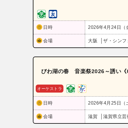
日時
2026年4月24日
会場
大阪
ザ・シンフ
びわ湖の春 音楽祭2026～誘い《
オーケストラ
日時
2026年4月25日
会場
滋賀
滋賀県立芸