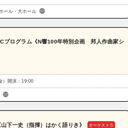
ホール・大ホール
演Cプログラム《N響100年特別企画 邦人作曲家シ
（金）
開演：19:00
ル
《山下一史（指揮）はかく語りき》
オーケストラ