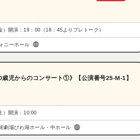
（金）
開演：19：00（18：45よりプレトーク）
ォニーホール
0歳児からのコンサート①》【公演番号25‐M‐1】
（土）
開演：10:00
術劇場びわ湖ホール・中ホール