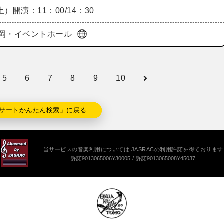
（土）
開演：11：00/14：30
岡・イベントホール
5
6
7
8
9
10
サートかんたん検索」に戻る
当サービスの音楽利用については JASRACの利用許諾を得ております
許諾9013065006Y30005
許諾9013065008Y45037