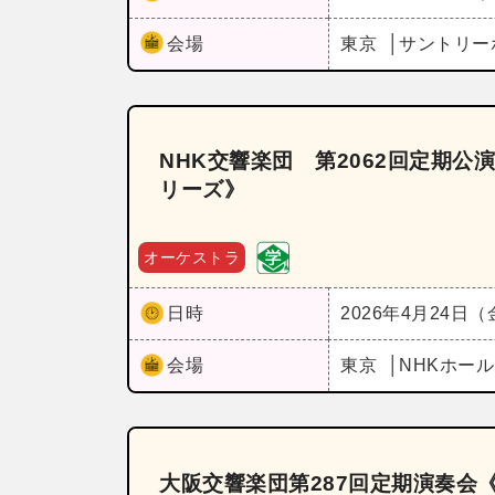
会場
東京
サントリー
NHK交響楽団 第2062回定期公
リーズ》
オーケストラ
日時
2026年4月24日
会場
東京
NHKホー
大阪交響楽団第287回定期演奏会