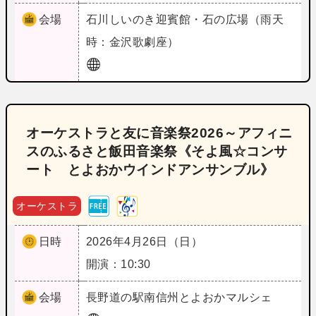
会場
石川
しいのき迎賓館・石の広場（雨天
時：金沢歌劇座）
オーケストラと友に音楽祭2026～アフィニ
スのふるさと飯田音楽祭《そよ風☆コンサ
ート とよおかウインドアンサンブル》
オーケストラ
日時
2026年4月26日（日）
開演：10:30
会場
長野
道の駅南信州とよおかマルシェ