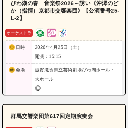
びわ湖の春 音楽祭2026～誘い《沖澤のど
か（指揮）京都市交響楽団》【公演番号25‐
L‐2】
オーケストラ
日時
2026年4月25日（土）
開演：15:15
会場
滋賀
滋賀県立芸術劇場びわ湖ホール・
大ホール
群馬交響楽団第617回定期演奏会