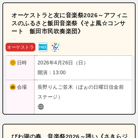
オーケストラと友に音楽祭2026～アフィニ
スのふるさと飯田音楽祭《そよ風☆コンサ
ート 飯田市民吹奏楽団》
オーケストラ
日時
2026年4月26日（日）
開演：13:00
会場
長野
りんご並木（ぽぉの日曜日信金前
ステージ）
びわ湖の春 音楽祭2026～誘い《さきらジ