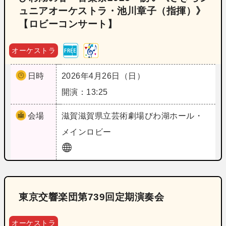
ュニアオーケストラ・池川章子（指揮）》
【ロビーコンサート】
オーケストラ
日時
2026年4月26日（日）
開演：13:25
会場
滋賀
滋賀県立芸術劇場びわ湖ホール・
メインロビー
東京交響楽団第739回定期演奏会
オーケストラ