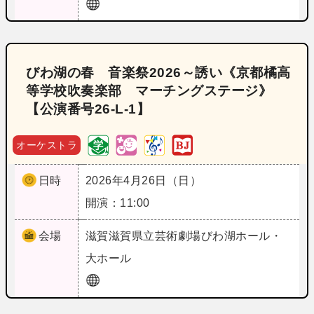
びわ湖の春 音楽祭2026～誘い《京都橘高
等学校吹奏楽部 マーチングステージ》
【公演番号26‐L‐1】
オーケストラ
日時
2026年4月26日（日）
開演：11:00
会場
滋賀
滋賀県立芸術劇場びわ湖ホール・
大ホール