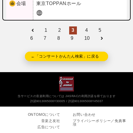
会場
東京
TOPPANホール
1
2
3
4
5
6
7
8
9
10
←「コンサートかんたん検索」に戻る
当サービスの音楽利用については JASRACの利用許諾を得ております
許諾9013065006Y30005
許諾9013065008Y45037
ONTOMOについて
お問い合わせ
音楽之友社
プライバシーポリシー／免責事
項
広告について