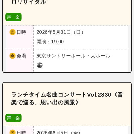
ロリサイタル
声 楽
日時
2026年5月31日（日）
開演：19:00
会場
東京
サントリーホール・大ホール
ランチタイム名曲コンサートVol.2830《音
楽で巡る、思い出の風景》
声 楽
日時
2026年6月5日（金）