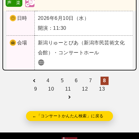
声 楽
日時
2026年6月10日（水）
開演：11:30
会場
新潟
りゅーとぴあ（新潟市民芸術文化
会館）・コンサートホール
4
5
6
7
8
9
10
11
12
13
←「コンサートかんたん検索」に戻る