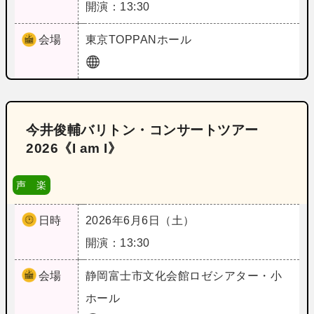
開演：13:30
会場
東京
TOPPANホール
今井俊輔バリトン・コンサートツアー
2026《I am I》
声 楽
日時
2026年6月6日（土）
開演：13:30
会場
静岡
富士市文化会館ロゼシアター・小
ホール