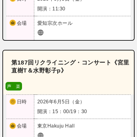
開演：11:30
会場
愛知
宗次ホール
第187回リクライニング・コンサート《宮里
直樹T＆水野彰子p》
声 楽
日時
2026年6月5日（金）
開演：15：00/19：30
会場
東京
Hakuju Hall