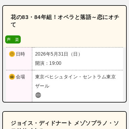
花の83・84年組！オペラと落語～恋にオチ
て
声 楽
日時
2026年5月31日（日）
開演：19:00
会場
東京
ベヒシュタイン・セントラム東京
ザール
ジョイス・ディドナート メゾソプラノ・ソ