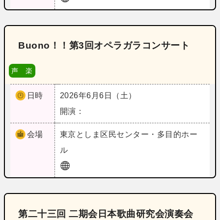
Buono！！第3回オペラガラコンサート
声 楽
日時
2026年6月6日（土）
開演：
会場
東京
としま区民センター・多目的ホー
ル
第二十三回 二期会日本歌曲研究会演奏会