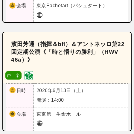
会場
東京
Pachetart（パシュタート）
濱田芳通（指揮＆bfl）＆アントネッロ第22
回定期公演《「時と悟りの勝利」（HWV
46a）》
声 楽
日時
2026年6月13日（土）
開演：14:00
会場
東京
第一生命ホール