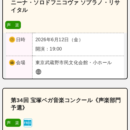
ニーナ・ソロドフニコヴァ ソプラノ・リサ
イタル
声 楽
日時
2026年6月12日（金）
開演：19:00
会場
東京
武蔵野市民文化会館・小ホール
第34回 宝塚ベガ音楽コンクール《声楽部門
予選》
声 楽