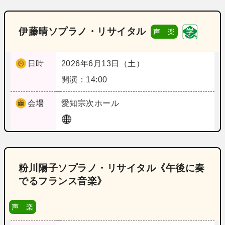
伊藤晴ソプラノ・リサイタル
声 楽
日時
2026年6月13日（土）
開演：14:00
会場
愛知
宗次ホール
粉川陽子ソプラノ・リサイタル《午後に奏
でるフランス音楽》
声 楽