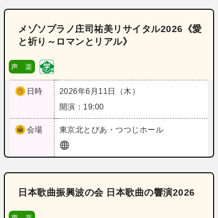
メゾソプラノ庄司祐美リサイタル2026《愛
と祈り～ロマンとリアル》
声 楽
日時
2026年6月11日（木）
開演：19:00
会場
東京
北とぴあ・つつじホール
日本歌曲振興波の会 日本歌曲の響演2026
声 楽