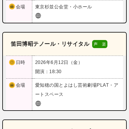
会場
東京
杉並公会堂・小ホール
笛田博昭テノール・リサイタル
声 楽
日時
2026年6月12日（金）
開演：18:30
会場
愛知
穂の国とよはし芸術劇場PLAT・ア
ートスペース