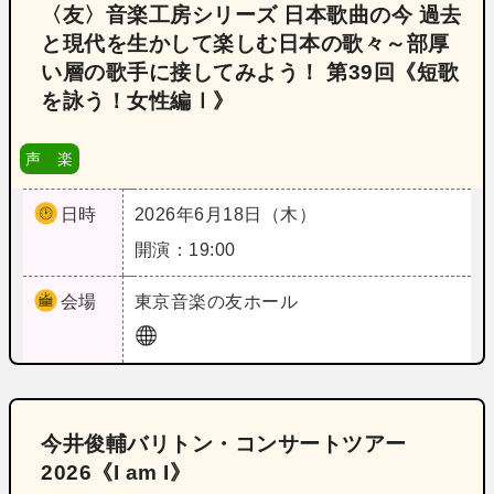
〈友〉音楽工房シリーズ 日本歌曲の今 過去
と現代を生かして楽しむ日本の歌々～部厚
い層の歌手に接してみよう！ 第39回《短歌
を詠う！女性編Ⅰ》
声 楽
日時
2026年6月18日（木）
開演：19:00
会場
東京
音楽の友ホール
今井俊輔バリトン・コンサートツアー
2026《I am I》