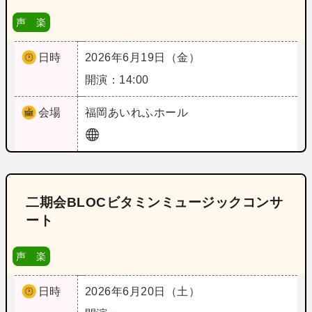
声 楽
日時
2026年6月19日（金）
開演：14:00
会場
福岡
あいれふホール
二期会BLOCビタミンミュージックコンサ
ート
声 楽
日時
2026年6月20日（土）