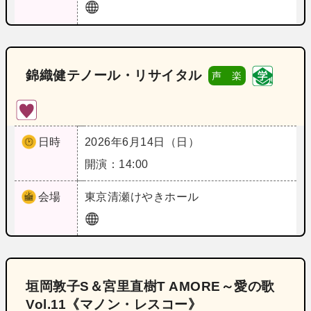
錦織健テノール・リサイタル
声 楽
日時
2026年6月14日（日）
開演：14:00
会場
東京
清瀬けやきホール
垣岡敦子S＆宮里直樹T AMORE～愛の歌
Vol.11《マノン・レスコー》