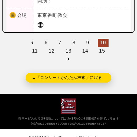
開演：
会場
東京
番町教会
6
7
8
9
10
11
12
13
14
15
←「コンサートかんたん検索」に戻る
当サービスの音楽利用については JASRACの利用許諾を得ております
許諾9013065006Y30005
許諾9013065008Y45037