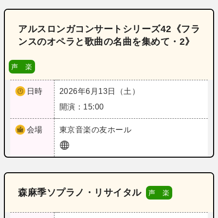
アルスロンガコンサートシリーズ42《フラ
ンスのオペラと歌曲の名曲を集めて・2》
声 楽
日時
2026年6月13日（土）
開演：15:00
会場
東京
音楽の友ホール
森麻季ソプラノ・リサイタル
声 楽