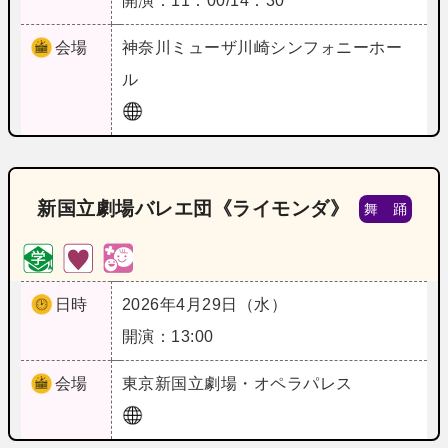
開演：11：00/14：30
会場
神奈川
ミューザ川崎シンフォニーホー
ル
新国立劇場バレエ団《ライモンダ》
舞 踊
日時
2026年4月29日（水）
開演：13:00
会場
東京
新国立劇場・オペラパレス