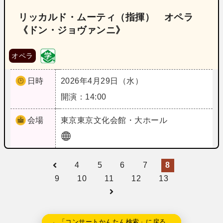
リッカルド・ムーティ（指揮） オペラ
《ドン・ジョヴァンニ》
オペラ
日時
2026年4月29日（水）
開演：14:00
会場
東京
東京文化会館・大ホール
4
5
6
7
8
9
10
11
12
13
←「コンサートかんたん検索」に戻る