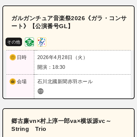
ガルガンチュア音楽祭2026《ガラ・コンサ
ート》【公演番号GL】
その他
日時
2026年4月28日（火）
開演：18:30
会場
石川
北國新聞赤羽ホール
郷古廉vn×村上淳一郎va×横坂源vc～
String Trio