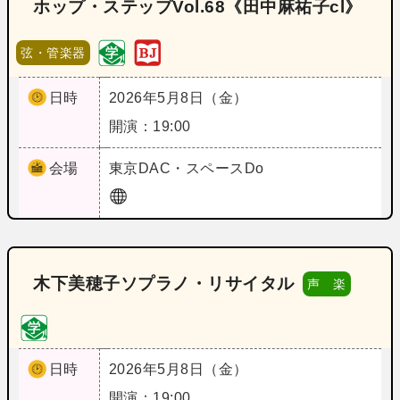
ホップ・ステップVol.68《田中麻祐子cl》
弦・管楽器
日時
2026年5月8日（金）
開演：19:00
会場
東京
DAC・スペースDo
木下美穂子ソプラノ・リサイタル
声 楽
日時
2026年5月8日（金）
開演：19:00