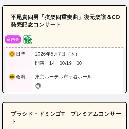
平尾貴四男「弦楽四重奏曲」復元楽譜＆CD
発売記念コンサート
室内楽
日時
2026年5月7日（木）
開演：14：00/19：00
会場
東京
ルーテル市ヶ谷ホール
プラシド・ドミンゴT プレミアムコンサー
ト