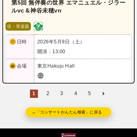
第5回 無伴奏の世界 エマニュエル・ジラー
ルvc＆神谷未穂vn
弦・管楽器
日時
2026年5月9日（土）
開演：13:00
会場
東京
Hakuju Hall
1
2
3
4
5
←「コンサートかんたん検索」に戻る