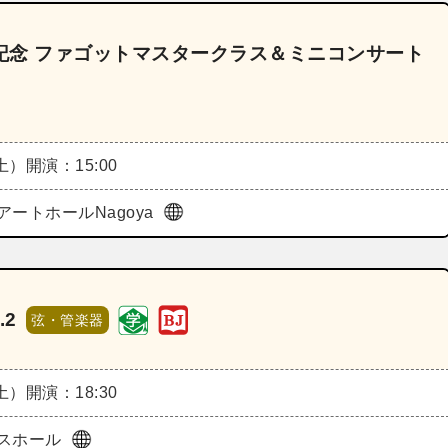
売記念 ファゴットマスタークラス＆ミニコンサート
（土）
開演：15:00
ートホールNagoya
.2
弦・管楽器
（土）
開演：18:30
スホール