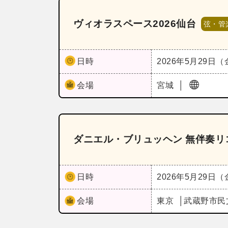
ヴィオラスペース2026仙台
弦・管
日時
2026年5月29日
会場
宮城
ダニエル・ブリュッヘン 無伴奏リ
日時
2026年5月29日
会場
東京
武蔵野市民