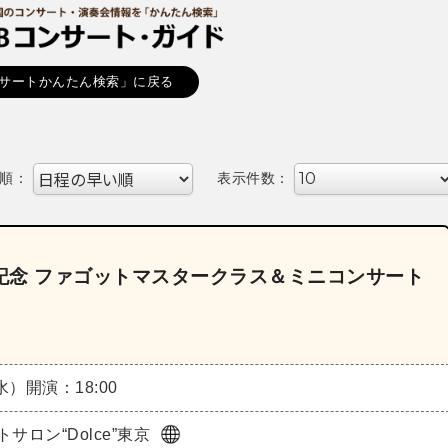
サートかんたん検索」に戻る
順：
表示件数：
売記念 ファゴットマスタークラス＆ミニコンサート
（水）
開演：18:00
サロン“Dolce”東京