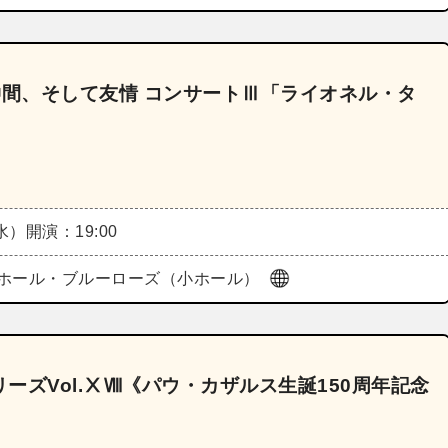
4《仲間、そして友情 コンサートⅢ「ライオネル・タ
（水）
開演：19:00
ホール・ブルーローズ（小ホール）
ーズVol.ⅩⅧ《パウ・カザルス生誕150周年記念