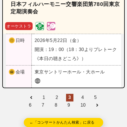
日本フィルハーモニー交響楽団第780回東京
定期演奏会
オーケストラ
日時
2026年5月22日（金）
開演：19：00（18：30よりプレトーク
《本日の聴きどころ》）
会場
東京
サントリーホール・大ホール
1
2
3
4
5
6
7
8
9
10
←「コンサートかんたん検索」に戻る