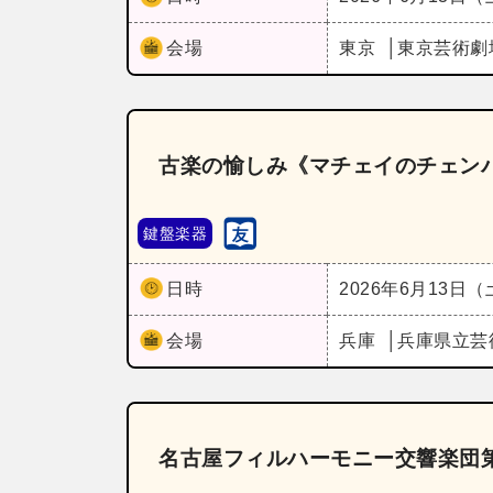
会場
東京
東京芸術劇
古楽の愉しみ《マチェイのチェンバ
鍵盤楽器
日時
2026年6月13日
会場
兵庫
兵庫県立芸
名古屋フィルハーモニー交響楽団第