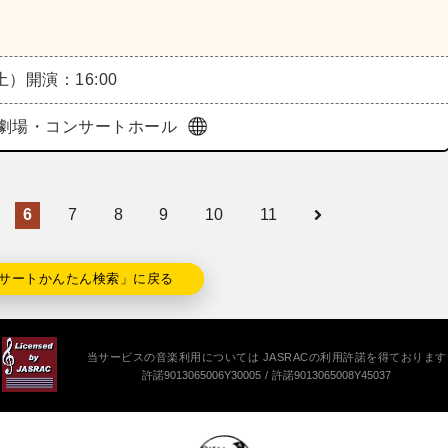
（土）
開演：16:00
劇場・コンサートホール
6
7
8
9
10
11
サートかんたん検索」に戻る
当サービスの音楽利用については JASRACの利用許諾を得ております
許諾9013065006Y30005
許諾9013065008Y45037