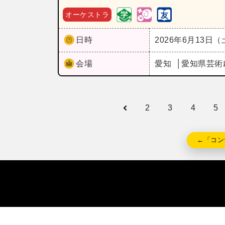
オーケストラ
日時
2026年6月13日
会場
愛知
愛知県芸術
2
3
4
5
←「コン