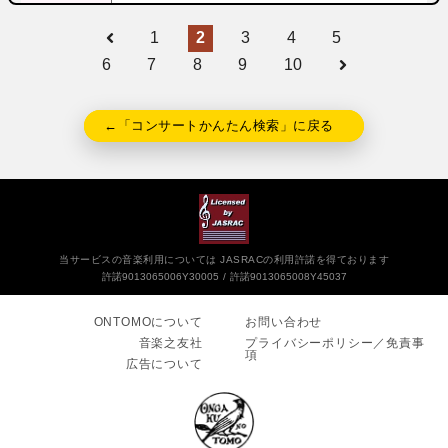
1
2
3
4
5
6
7
8
9
10
←「コンサートかんたん検索」に戻る
当サービスの音楽利用については JASRACの利用許諾を得ております
許諾9013065006Y30005
許諾9013065008Y45037
ONTOMOについて
お問い合わせ
音楽之友社
プライバシーポリシー／免責事
項
広告について