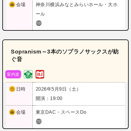
会場
神奈川
横浜みなとみらいホール・大ホ
ール
Sopranism～3本のソプラノサックスが紡
ぐ音
室内楽
日時
2026年5月9日（土）
開演：19:00
会場
東京
DAC・スペースDo