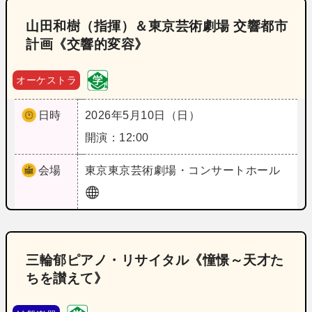
山田和樹（指揮）＆東京芸術劇場 交響都市
計画《交響的変容》
オーケストラ
日時
2026年5月10日（日）
開演：12:00
会場
東京
東京芸術劇場・コンサートホール
三輪郁ピアノ・リサイタル《憧憬～天才た
ちを讃えて》