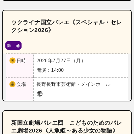
ウクライナ国立バレエ《スペシャル・セレ
クション2026》
舞 踊
日時
2026年7月27日（月）
開演：14:00
会場
長野
長野市芸術館・メインホール
新国立劇場バレエ団 こどものためのバレ
エ劇場2026《人魚姫～ある少女の物語》