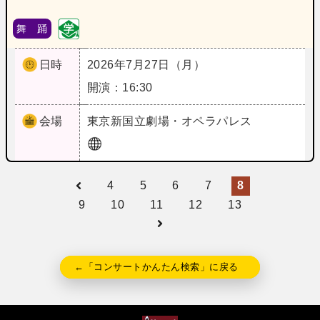
舞 踊
日時
2026年7月27日（月）
開演：16:30
会場
東京
新国立劇場・オペラパレス
4
5
6
7
8
9
10
11
12
13
←「コンサートかんたん検索」に戻る