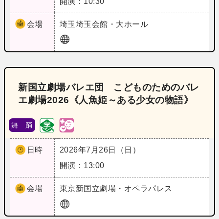
開演：10:30
会場
埼玉
埼玉会館・大ホール
新国立劇場バレエ団 こどものためのバレ
エ劇場2026《人魚姫～ある少女の物語》
舞 踊
日時
2026年7月26日（日）
開演：13:00
会場
東京
新国立劇場・オペラパレス