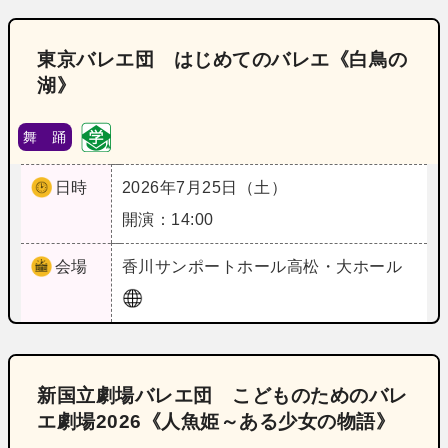
東京バレエ団 はじめてのバレエ《白鳥の
湖》
舞 踊
日時
2026年7月25日（土）
開演：14:00
会場
香川
サンポートホール高松・大ホール
新国立劇場バレエ団 こどものためのバレ
エ劇場2026《人魚姫～ある少女の物語》