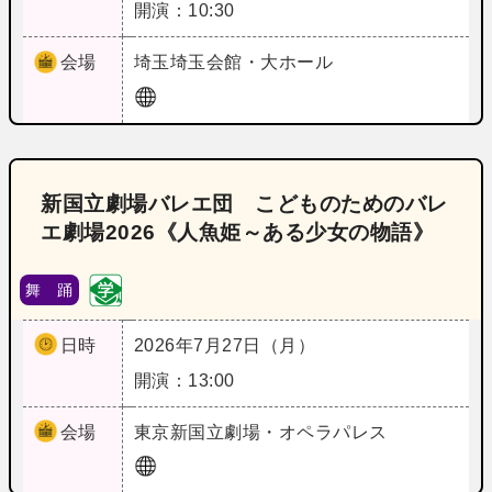
開演：10:30
会場
埼玉
埼玉会館・大ホール
新国立劇場バレエ団 こどものためのバレ
エ劇場2026《人魚姫～ある少女の物語》
舞 踊
日時
2026年7月27日（月）
開演：13:00
会場
東京
新国立劇場・オペラパレス