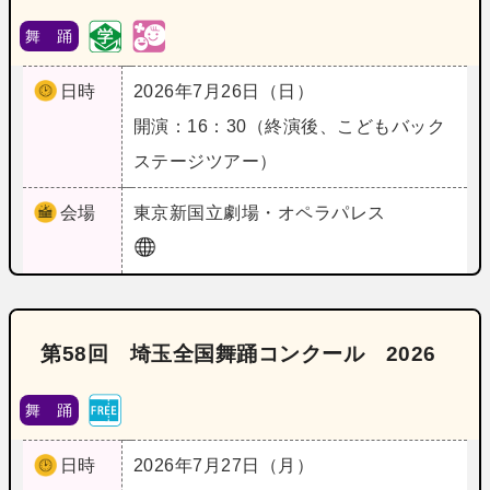
舞 踊
日時
2026年7月26日（日）
開演：16：30（終演後、こどもバック
ステージツアー）
会場
東京
新国立劇場・オペラパレス
第58回 埼玉全国舞踊コンクール 2026
舞 踊
日時
2026年7月27日（月）