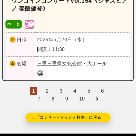
ワンコインコンサートVol.154《ジャズピア
ノ 壷阪健登》
声 楽
日時
2026年5月20日（水）
開演：11:30
会場
三重
三重県文化会館・大ホール
1
2
3
4
5
6
7
8
9
10
←「コンサートかんたん検索」に戻る