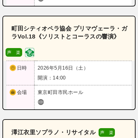
町田シティオペラ協会 プリマヴェーラ・ガ
ラVol.18《ソリストとコーラスの響演》
声 楽
日時
2026年5月16日（土）
開演：14:00
会場
東京
町田市民ホール
澤江衣里ソプラノ・リサイタル
声 楽