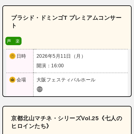
プラシド・ドミンゴT プレミアムコンサー
ト
声 楽
日時
2026年5月11日（月）
開演：16:00
会場
大阪
フェスティバルホール
京都北山マチネ・シリーズVol.25《七人の
ヒロインたち》