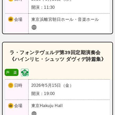
開演：11:30
会場
東京
浜離宮朝日ホール・音楽ホール
ラ・フォンテヴェルデ第39回定期演奏会
《ハインリヒ・シュッツ ダヴィデ詩篇集》
声 楽
日時
2026年5月15日（金）
開演：19:00
会場
東京
Hakuju Hall