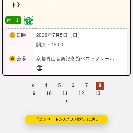
ト》
声 楽
日時
2026年7月5日（日）
開演：15:00
会場
京都
青山音楽記念館バロックザール
4
5
6
7
8
9
10
11
12
13
←「コンサートかんたん検索」に戻る