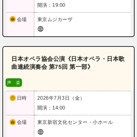
開演：19:00
会場
東京
ムジカーザ
日本オペラ協会公演《日本オペラ・日本歌
曲連続演奏会 第75回 第一部》
声 楽
日時
2026年7月3日（金）
開演：14:00
会場
東京
新宿文化センター・小ホール