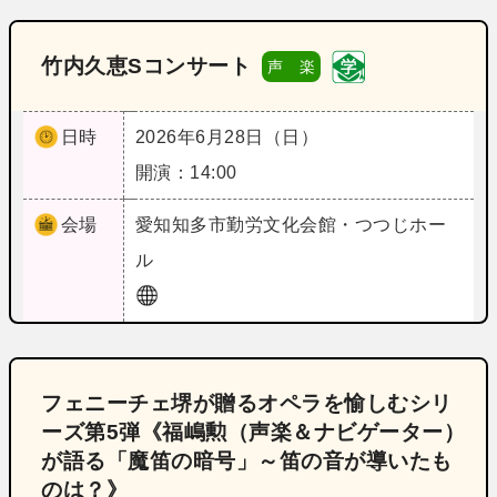
竹内久恵Sコンサート
声 楽
日時
2026年6月28日（日）
開演：14:00
会場
愛知
知多市勤労文化会館・つつじホー
ル
フェニーチェ堺が贈るオペラを愉しむシリ
ーズ第5弾《福嶋勲（声楽＆ナビゲーター）
が語る「魔笛の暗号」～笛の音が導いたも
のは？》