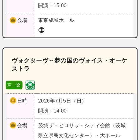
開演：15:00
会場
東京
成城ホール
ヴォクターヴ～夢の国のヴォイス・オーケ
ストラ
声 楽
日時
2026年7月5日（日）
開演：14:00
会場
茨城
ザ・ヒロサワ・シティ会館（茨城
県立県民文化センター）・大ホール