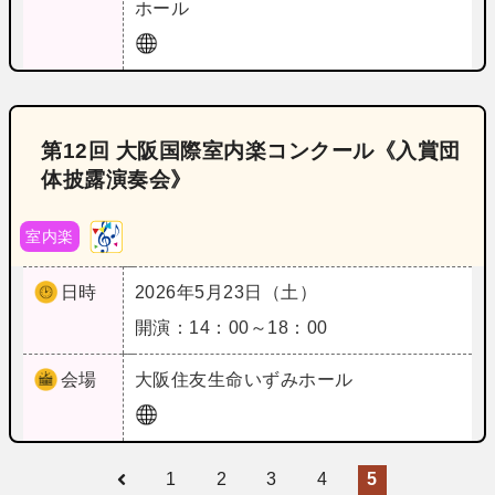
ホール
第12回 大阪国際室内楽コンクール《入賞団
体披露演奏会》
室内楽
日時
2026年5月23日（土）
開演：14：00～18：00
会場
大阪
住友生命いずみホール
1
2
3
4
5