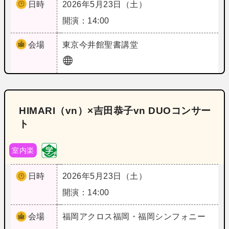
日時
2026年5月23日（土）
開演：14:00
会場
東京
今井館聖書講堂
HIMARI（vn）×吉田恭子vn DUOコンサー
ト
室内楽
日時
2026年5月23日（土）
開演：14:00
会場
福岡
アクロス福岡・福岡シンフォニー