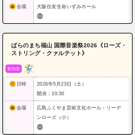
会場
大阪
住友生命いずみホール
ばらのまち福山 国際音楽祭2026《ローズ・
ストリング・クァルテット》
室内楽
日時
2026年5月23日（土）
開演：10:30
会場
広島
ふくやま芸術文化ホール・リーデ
ンローズ（小）