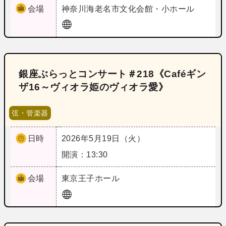
会場
神奈川
海老名市文化会館・小ホール
銀座ぶらっとコンサート＃218《Caféギン
ザ16～ヴィオラ姫のヴィオラ愛》
弦・管楽器
日時
2026年5月19日（火）
開演：13:30
会場
東京
王子ホール