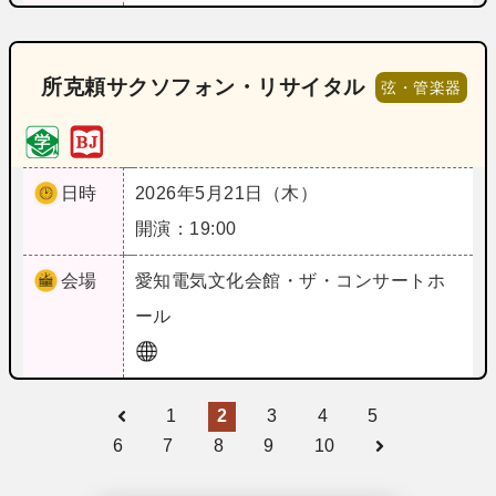
所克頼サクソフォン・リサイタル
弦・管楽器
日時
2026年5月21日（木）
開演：19:00
会場
愛知
電気文化会館・ザ・コンサートホ
ール
1
2
3
4
5
6
7
8
9
10