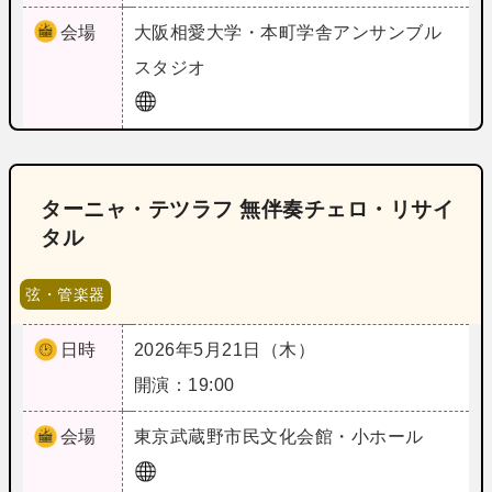
会場
大阪
相愛大学・本町学舎アンサンブル
スタジオ
ターニャ・テツラフ 無伴奏チェロ・リサイ
タル
弦・管楽器
日時
2026年5月21日（木）
開演：19:00
会場
東京
武蔵野市民文化会館・小ホール