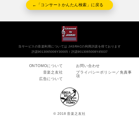
←「コンサートかんたん検索」に戻る
当サービスの音楽利用については JASRACの利用許諾を得ております
許諾9013065006Y30005
許諾9013065008Y45037
ONTOMOについて
お問い合わせ
音楽之友社
プライバシーポリシー／免責事
項
広告について
© 2018 音楽之友社