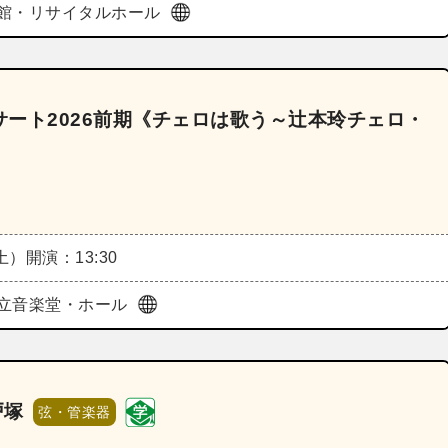
館・リサイタルホール
ート2026前期《チェロは歌う～辻本玲チェロ・
（土）
開演：13:30
立音楽堂・ホール
戸塚
弦・管楽器