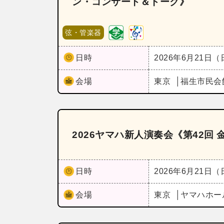
ン・コンサート＆トーク》
弦・管楽器
日時
2026年6月21日
会場
東京
福生市民会
2026ヤマハ新人演奏会《第42回
日時
2026年6月21日
会場
東京
ヤマハホー