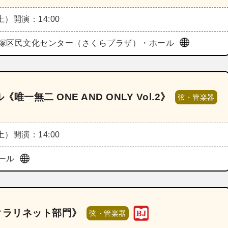
（土）
開演：14:00
塚区民文化センター（さくらプラザ）・ホール
無二 ONE AND ONLY Vol.2》
弦・管楽器
（土）
開演：14:00
ール
 クラリネット部門》
弦・管楽器