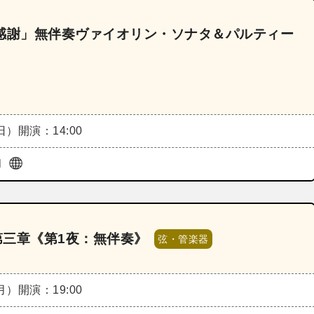
りと感謝」無伴奏ヴァイオリン・ソナタ＆パルティー
（日）
開演：14:00
l
第三章《第1夜：無伴奏》
弦・管楽器
（月）
開演：19:00