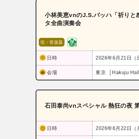
小林美恵vnのJ.S.バッハ「祈
タ全曲演奏会
弦・管楽器
日時
2026年6月21日
会場
東京
Hakuju Hal
石田泰尚vnスペシャル 熱狂の夜 
日時
2026年6月22日