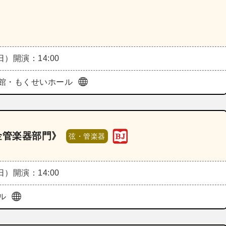
（日）
開演：14:00
館・もくせいホール
 金管楽器部門》
弦・管楽器
（日）
開演：14:00
ル